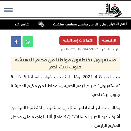
أهم الاخبار
احتلال يستولي على أكثر من دونمين بمحافظة سلفيت
شاهين تبحث مع سفراء دول
MENU
الرئيسية
انتهاكات إسرائيلية
تاريخ النشر: 08/04/2021 08:52 ص
مستعربون يختطفون مواطنا من مخيم الدهيشة
جنوب بيت لحم
بيت لحم 8-4-2021 وفا- اختطفت قوات اسرائيلية خاصة
"مستعربون" صباح اليوم الخميس، مواطنا من مخيم الدهيشة
جنوب بيت لحم.
وقالت مصادر أمنية لمراسلنا، إن مستعربين اختطفوا المواطن
أشرف عبد الجبار الحسنات" (47 عاما) أثناء تواجده على مدخل
المخيم الرئيس.