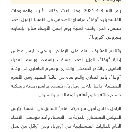
الراحل أحمد دغلس
رام الله 8-4-2021 وفا- نعت وكالة الأنباء والمعلومات
الفلسطينية "وفا"، مراسلها الصحفي في النمسا الزميل أحمد
دغلس، الذي وافته المنية يوم امس الأربعاء متأثرا بإصابته
بفيروس "كورونا".
وتقدم المشرف العام على الإعلام الرسمي، رئيس مجلس
إدارة "وفا"، الوزير أحمد عساف، باسمه، وباسم المدراء
العامين، والكادر الصحفي والإداري وعموم العاملين في وكالة
"وفا"، بأحر التعازي والمواساة من عائلة الفقيد ومن الأسرة
الصحفية، داعيا الله عز وجل بأن يتغمده بواسع رحمته ويسكنه
فسيح جناته ويلهم أهله وذويه الصبر والسلوان.
الراحل دغلس أمين سر حركة "فتح" السابق في النمسا، رئيس
المجلس الإستشاري للحركة في النمسا، وأحد مؤسسي الاتحاد
العام للجاليات الفلسطينية في أوروبا، ومن أوائل من عمل