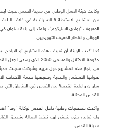
وكانت هيئة العمل الوطني في مدينة القدس عبرت أيضا 
من المشاريع الاستيطانية الاسرائيلية في غلاف البلدة
المعروف "بوادي السليكوم"، وتمتد إلى بلدة سلوان في 
الهوائي والقطار الخفيف التهويديين
.
كما أكدت الهيئة أن تعريف هذه المشاريع أو البرامج ب
حكومة الاحتلال والمسمى 2050
في إنجاز هذه المشاريع دول عربية وشركات سجلت ح
عنوانها الاستثمار والتنمية وحقيقتها خدمة الأهداف ال
سلوان والبلدة القديمة من القدس في المناطق التي يد
للقدس المحتلة
.
وأكدت شخصيات وطنية داخل القدس لوكالة "وفا" أهمي
ولو غيابيا، حتى يتسنى لهم تنفيذ العدالة وتطبيق الق
مدينة القدس
.