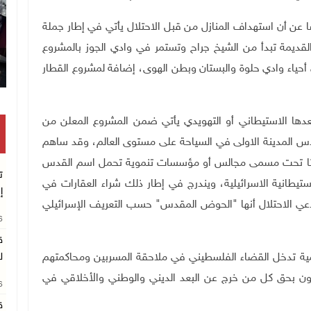
عن أن استهداف المنازل من قبل الاحتلال يأتي في إطار جملة
 القديمة تبدأ من الشيخ جراح وتستمر في وادي الجوز بالمشروع
أحياء وادي حلوة والبستان وبطن الهوى، إضافة لمشروع القطار
بعدها الاستيطاني أو التهويدي يأتي ضمن المشروع المعلن من
 الذي يسعى لجعل القدس المدينة الاولى في السياحة على مستوى العالم، وقد ساهم
ديثا تحت مسمى مجالس أو مؤسسات تنموية تحمل اسم القدس
ت
استيطانية الاسرائيلية، ويندرج في إطار ذلك شراء العقارات في
إ
عي الاحتلال أنها "الحوض المقدس" حسب التعريف الإسرائيلي
26
ق
ة تدخل القضاء الفلسطيني في ملاحقة المسربين ومحاكمتهم
ل
انون بحق كل من خرج عن البعد الديني والوطني والأخلاقي في
26
ق