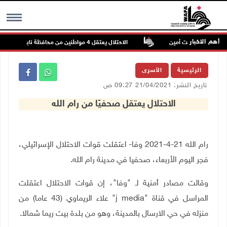
أهم الاخبار
عزون عتمة وبيت أمين
الاحتلال يعتقل 4 مواطنين من محافظة نابلس
MENU
الرئيسية
الأسرى
تاريخ النشر: 21/04/2021 09:27 ص
الاحتلال يعتقل صحفيًا من رام الله
رام الله 21-4-2021 وفا- اعتقلت قوات الاحتلال الإسرائيلي،
فجر اليوم الأربعاء، صحفيا في مدينة رام الله
.
وقالت مصادر أمنية لـ "وفا"، إن قوات الاحتلال اعتقلت
المراسل في قناة "
j media
" علاء الريماوي (43 عاما) من
منزله في حي الارسال بالمدينة، وهو من بلدة بيت ريما شمالا.