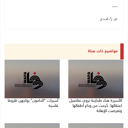
ـــــــــ
م. ر/ ف.ع
مواضيع ذات صلة
الأسيرة هناء طحاينة تروي تفاصيل
أسيرات "الدامون" يواجهن ظروفا
اعتقالها: حُرمت من وداع أطفالها
قاسية
وتعرضت للإهانة
05/08/2026 11:47 ص
05/08/2026 12:39 م