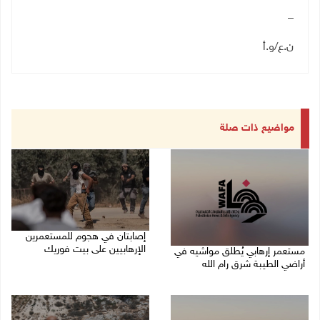
_
ن.ع/و.أ
مواضيع ذات صلة
إصابتان في هجوم للمستعمرين
الإرهابيين على بيت فوريك
مستعمر إرهابي يُطلق مواشيه في
أراضي الطيبة شرق رام الله
08/08/2026 02:26 م
08/08/2026 02:37 م