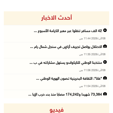
أحدث الاخبار
42 الف مسافر تنقلوا عبر معبر الكرامة الأسبوع ...
08/آب/2026 11:44 ص
الاحتلال يواصل تجريف أراضٍ في سنجل شمال رام ...
08/آب/2026 11:35 ص
منتخبنا الوطني للتايكواندو يستهل مشاركته في ب ...
08/آب/2026 11:06 ص
"فانا": الثقافة البحرينية تـصون الهوية الوطني ...
08/آب/2026 11:04 ص
73,384 شهيدا و174,242 مصابا منذ بدء حرب الإبا ...
08/آب/2026 10:50 ص
فيديو
مستعمرون إرهابيون يهاجمون منزلا ويقتحمون مناط ...