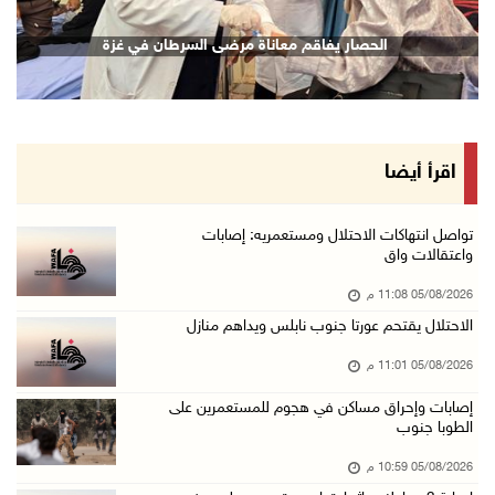
الرئيس يقلد قامات وطنية ومؤسسين في "اتحاد الك ...
الحصار يفاقم معاناة مرضى السرطان في غزة
05/آب/2026 08:47 م
قوات الاحتلال تنصب حاجزا عسكريا شرق بيت لحم
05/آب/2026 08:13 م
الرئيس يقلد عائلة القائد الوطني الراحل أحمد ع ...
اقرأ أيضا
05/آب/2026 08:05 م
باسم الرئيس: وزير الداخلية يمنح العميد جيسون ...
تواصل انتهاكات الاحتلال ومستعمريه: إصابات
واعتقالات واق
05/آب/2026 07:50 م
05/08/2026 11:08 م
الاحتلال يقتحم كفر مالك ودير جرير ومستعمرون ي ...
الاحتلال يقتحم عورتا جنوب نابلس ويداهم منازل
05/آب/2026 07:17 م
05/08/2026 11:01 م
"التربية" تخرج الفوج الأول من مدربي المعلمين ...
05/آب/2026 06:44 م
إصابات وإحراق مساكن في هجوم للمستعمرين على
الطوبا جنوب
عبد السلام السيد يفوز بترشيح الديمقراطيين لمج ...
05/08/2026 10:59 م
05/آب/2026 06:43 م