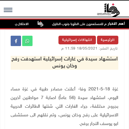
أهم الاخبار
اكن في هجوم للمستعمرين على الطوبا جنوب الخليل
الاحتلال يقتحم عورتا ج
MENU
الرئيسية
انتهاكات إسرائيلية
تاريخ النشر: 18/05/2021 11:59 م
استشهاد سيدة في غارات إسرائيلية استهدفت رفح
وخان يونس
غزة 18-5-2021 وفا- أعلنت مصادر طبية في غزة مساء
اليوم، استشهاد سيدة (56 عاماً) اصابة 7 مواطنين آخرين
بجروح مختلفة، جراء الغارات التي شنتها الطائرات الحربية
الاسرائيلية على رفح وخان يونس، وتم نقلهم الى مستشفى
ابو يوسف النجار برفح.