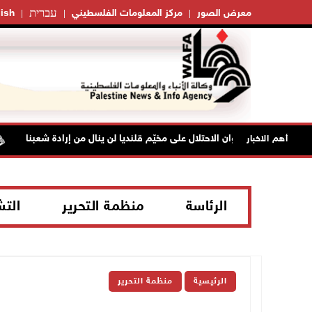
עברית
معرض الصور
مركز المعلومات الفلسطيني
ish
"فتح": عدوان الاحتلال على مخيّم قلنديا لن ينال من إرادة شعبنا
أهم الاخبار
الرئاسة
منظمة التحرير
الت
الرئيسية
منظمة التحرير