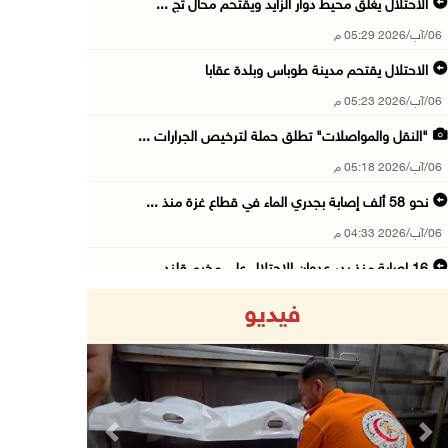
الاحتلال يغلق محيط دوار الزايد ويقتحم محال تج ...
06/آب/2026 05:29 م
الاحتلال يقتحم مدينة طوباس وبلدة عقابا
06/آب/2026 05:23 م
"النقل والمواصلات" تطلق حملة لترخيص الجرارات ...
06/آب/2026 05:18 م
نحو 58 ألف إصابة بجدري الماء في قطاع غزة منذ ...
06/آب/2026 04:33 م
16 إصابة منذ بدء عدوان الاحتلال على مخيم قلند ...
06/آب/2026 04:26 م
فيديو
إرهاب المستوطنين يضرب في خربة الطوبا
06/آب/2026 03:06 م
الخليلي تبحث مع النائب العام تعزيز الشراكة في ...
06/آب/2026 02:41 م
Previous
Next