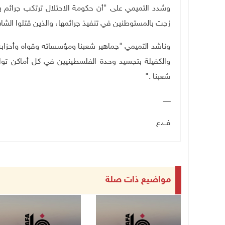
وشدد التميمي على "أن حكومة الاحتلال ترتكب جرائم بح
زجت بالمستوطنين في تنفيذ جرائمها، والذين قتلوا الشا
وناشد التميمي "جماهير شعبنا ومؤسساته وقواه وأحزابه أ
والكفيلة بتجسيد وحدة الفلسطينيين في كل أماكن تو
شعبنا
".
ـــــــ
ف.ع
مواضيع ذات صلة