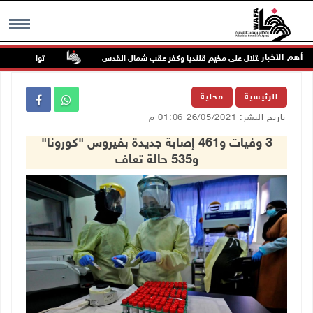
أهم الاخبار
تواصل انتهاكات ا
MENU
الرئيسية
محلية
تاريخ النشر: 26/05/2021 01:06 م
3 وفيات و461 إصابة جديدة بفيروس "كورونا"
و535 حالة تعاف