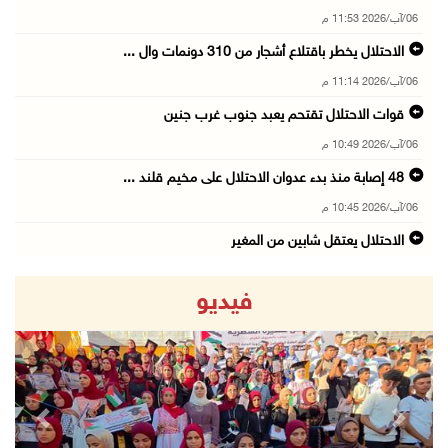
06/آب/2026 11:53 م
الاحتلال يخطر باقتلاع أشجار من 310 دونمات وال ...
06/آب/2026 11:14 م
قوات الاحتلال تقتحم يعبد جنوب غرب جنين
06/آب/2026 10:49 م
48 إصابة منذ بدء عدوان الاحتلال على مخيم قلند ...
06/آب/2026 10:45 م
الاحتلال يعتقل شابين من المغير
06/آب/2026 10:27 م
فيديو
وزير الداخلية يبحث مع مكافحة المخدرات الدولي ...
06/آب/2026 10:01 م
رئيس بلدية الخليل يطلع وفدا أميركيا على تطورا ...
06/آب/2026 09:59 م
revious
Next