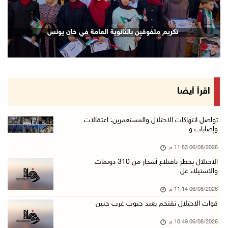
06/آب/2026 09:17 م
إصابة مسن بجروح ورضوض إثر اعتداء جيش الاحتلال ...
تكريم متفوقين بالثانوية العامة في خان يونس
06/آب/2026 09:13 م
ورشة توصي بخطة عاجلة لاستعادة التعليم الوجاهي ...
06/آب/2026 09:08 م
الرئيس يستقبل مجلس بلدية رام الله ويشدد على د ...
اقرأ أيضا
06/آب/2026 08:36 م
جماهير شعبنا تشيع جثمان الشهيد علاء صبيح في ت ...
تواصل انتهاكات الاحتلال والمستعمرين: اعتقالات
وإصابات و
06/آب/2026 08:33 م
06/08/2026 11:53 م
الاحتلال يوسع حملات الدهم والاعتقال في قلنديا ...
الاحتلال يخطر باقتلاع أشجار من 310 دونمات
06/آب/2026 08:06 م
والاستيلاء عل
الرئيس المصري وملك البحرين يشددان على ضرورة ت ...
06/08/2026 11:14 م
06/آب/2026 07:57 م
قوات الاحتلال تقتحم يعبد جنوب غرب جنين
الاحتلال يخطر بإزالة أشجار زيتون والاستيلاء ع ...
06/08/2026 10:49 م