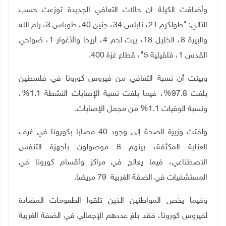
وأضافت الكيلة ان حالات التعافي الجديدة توزعت حسب
التالي: "طولكرم 21، نابلس 34، جنين 40، طوباس 3، رام الله
والبيرة 8، الخليل 18، بيت لحم 4، أريحا والأغوار 1، ضواحي
القدس 1، قلقيلية 5"، قطاع غزة 400
.
وبينت أن نسبة التعافي من فيروس كورونا في فلسطين
بلغت 97.8%، فيما بلغت نسبة الإصابات النشطة 1.1%،
ونسبة الوفيات 1.1% من مجمل الإصابات.
ولفتت وزيرة الصحة إلى وجود 40 مصابا بكورونا في غرف
العناية المكثفة، بينهم 8 موصولون بأجهزة التنفس
الاصطناعي، فيما يعالج في مراكز وأقسام كورونا في
المستشفيات في الضفة الغربية 79 مريضا
.
وفيما يخص المواطنين الذين تلقوا الطعومات المضادة
لفيروس كورونا، فقد بلغ عددهم الإجمالي في الضفة الغربية