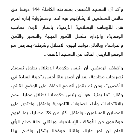
وأكد أن المسجد الأقصى بمساحته الكاملة 144 دونما حق
خالص للمسلمين لا يشاركهم فيه أحد، ومسؤولية إدارة الحرم
هي للأوقاف الإسلامية الأردنية، باعتبار الأردن صاحب
الوصاية، والإدارة تشمل الأمور الدينية والتعمير والأمن
والحراسة، وبالتالي تواجد أجهزة الاحتلال وشرطته يتعارض مع
الوضع التاريخي القائم في المسجد الأقصى.
وأضاف الرويضي أن رئيس حكومة الاحتلال يحاول تسويق
تصريحات مخادعة، بعد أن أصدر بيانا أمس بـ"حرية العبادة في
الأقصى"، ومن ثم يقول أنه مع الحفاظ على الوضع القائم،
وقال: "ما يعنينا هو أن رئيس حكومة الاحتلال عمليا سمح
بالاقتحامات وأداء الصلوات التلمودية واعتقل واعتدى على
المصلين المسلمين، واعتقل أكثر من 23 مصليا، بما فيهم
موظفون من الأوقاف الإسلامية، وبالتالي حالة خداع الرأي
العام لن تمر علينا، ونقلنا موقفنا بشكل واضح بهذا