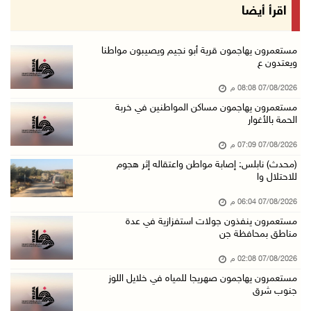
70 ألفا يؤدون صلاة الجمعة في المسجد الأقصى
اقرأ أيضا
07/آب/2026 02:29 م
الرئاسة تدين الهجمات الصاروخية على المملكة ال ...
مستعمرون يهاجمون قرية أبو نجيم ويصيبون مواطنا
ويعتدون ع
07/آب/2026 02:19 م
07/08/2026 08:08 م
مستعمرون ينفذون جولات استفزازية في عدة مناطق ...
مستعمرون يهاجمون مساكن المواطنين في خربة
07/آب/2026 02:08 م
الحمة بالأغوار
أمين عام الجامعة العربية يحذر من نهج إسرائيل ...
07/08/2026 07:09 م
07/آب/2026 01:41 م
(محدث) نابلس: إصابة مواطن واعتقاله إثر هجوم
للاحتلال وا
مستعمرون يهاجمون صهريجا للمياه في خلايل اللوز ...
07/آب/2026 01:38 م
07/08/2026 06:04 م
مستعمرون ينفذون جولات استفزازية في عدة
مستعمرون يهاجمون مجددا تجمع الكعابنة شرق الطي ...
مناطق بمحافظة جن
07/آب/2026 12:08 م
07/08/2026 02:08 م
أسعار النفط تواصل الصعود وسط مخاوف بشأن مستقب ...
مستعمرون يهاجمون صهريجا للمياه في خلايل اللوز
07/آب/2026 10:25 ص
جنوب شرق