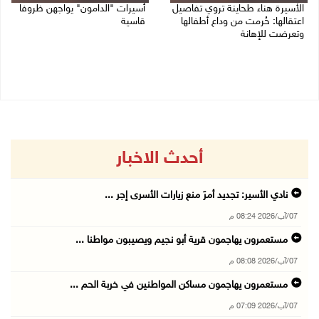
الأسيرة هناء طحاينة تروي تفاصيل
أسيرات "الدامون" يواجهن ظروفا
اعتقالها: حُرمت من وداع أطفالها
قاسية
وتعرضت للإهانة
05/08/2026 11:47 ص
05/08/2026 12:39 م
أحدث الاخبار
نادي الأسير: تجديد أمرَ منع زيارات الأسرى إجر ...
07/آب/2026 08:24 م
مستعمرون يهاجمون قرية أبو نجيم ويصيبون مواطنا ...
07/آب/2026 08:08 م
مستعمرون يهاجمون مساكن المواطنين في خربة الحم ...
07/آب/2026 07:09 م