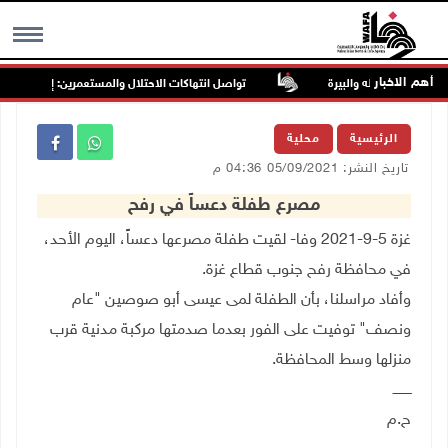
أهم الاخبار
تواصل انتهاكات الاحتلال والمستعمرين: إصابات واعتقا
MENU
الرئيسية
محلية
تاريخ النشر: 05/09/2021 04:36 م
مصرع طفلة دعساً في رفح
غزة 5-9-2021 وفا- لقيت طفلة مصرعها دعساً، اليوم الأحد،
في محافظة رفح جنوب قطاع غزة.
وأفاد مراسلنا، بأن الطفلة لمى عيسى أبو صوصين "عام
ونصف" توفيت على الفور بعدما صدمتها مركبة مدنية قرب
منزلها وسط المحافظة.
ـــــــــ
ح.م