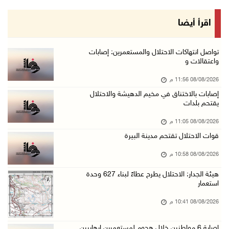
08/آب/2026 08:23 م
الاحتلال ينصب حواجز طيارة في محيط مخيم طولكرم ...
اقرأ أيضا
08/آب/2026 07:56 م
مستعمرون يهاجمون قرية أبو فلاح
تواصل انتهاكات الاحتلال والمستعمرين: إصابات
واعتقالات و
08/آب/2026 07:07 م
08/08/2026 11:56 م
مستعمرون يقتحمون بلدة بيت عور التحتا وقرية جل ...
إصابات بالاختناق في مخيم الدهيشة والاحتلال
08/آب/2026 06:39 م
يقتحم بلدات
فلسطين تدين الهجوم على ناقلة إماراتية في مضيق ...
08/08/2026 11:05 م
08/آب/2026 06:25 م
قوات الاحتلال تقتحم مدينة البيرة
شعراء غزة يوثقون النزوح والفقد بقصائد من الخي ...
08/08/2026 10:58 م
08/آب/2026 06:23 م
هيئة الجدار: الاحتلال يطرح عطاءً لبناء 627 وحدة
الجامعة العربية الأمريكية تختتم فعاليات تخريج ...
استعمار
08/آب/2026 06:20 م
08/08/2026 10:41 م
إصابات بالاختناق خلال اقتحام الاحتلال قرية ال ...
إصابة 6 مواطنين خلال هجوم لمستعمرين إرهابيين
08/آب/2026 05:52 م