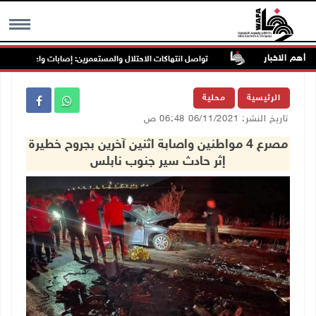
أهم الاخبار
 غرب جنين
تواصل انتهاكات الاحتلال والمستعمرين: إصابات واعتقالات واقتحا
MENU
الرئيسية
محلية
تاريخ النشر: 06/11/2021 06:48 ص
مصرع 4 مواطنين واصابة اثنين آخرين بجروح خطيرة
إثر حادث سير جنوب نابلس