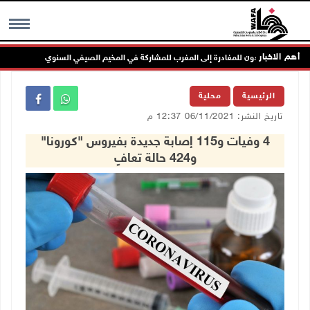
أهم الاخبار
ج
MENU
الرئيسية
محلية
تاريخ النشر: 06/11/2021 12:37 م
4 وفيات و115 إصابة جديدة بفيروس "كورونا"
و424 حالة تعافٍ