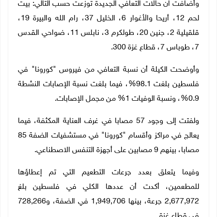
وأضافت ان حالات التعافي الجديدة توزعت حسب التالي: بيت
لحم 12، أريحا والأغوار 6، الخليل 37، رام الله والبيرة 19،
قلقيلية 2، جنين 20، طولكرم 3، نابلس 11، ضواحي القدس
7، طوباس 7، قطاع غزة 300.
وأوضحت الكيلة أن نسبة التعافي من فيروس "كورونا" في
فلسطين بلغت 98.1%، فيما بلغت نسبة الإصابات النشطة
0.9%، ونسبة الوفيات 1% من مجمل الإصابات.
ولفتت إلى وجود 57 مصابا في غرف العناية المكثفة، فيما
يعالج في مراكز وأقسام "كورونا" في مستشفيات الضفة 85
مصابا، بينهم 9 مصابين على أجهزة التنفس الاصطناعي.
وفيما يتعلق بعدد جرعات التطعيم التي تم إعطاؤها
للمطعمين، أكدت أن عددها الكلي في فلسطين بلغ
2,677,972 جرعة، بينها 1,949,706 في الضفة، و728,266
في قطاع غزة.