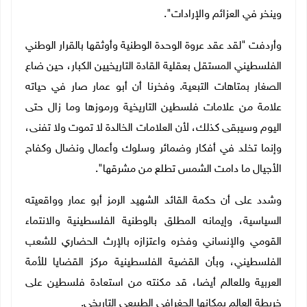
وينخر في العزائم والإرادات".
وأردفت "لقد عقد عروة الوحدة الوطنية وأوثقها بالقرار الوطني
الفلسطيني المستقل بعقلية القادة التاريخيين الكبار، حين ضاع
الصغار بمتاهات التبعية. وفخرنا أن أبو عمار صار في حياته
علامة من علامات فلسطين التاريخية ورموزها وما زال حتى
اليوم وسيبقى كذلك، لأن العلامات الخالدة لا تموت ولا تفنى،
وإنما تخلد في أفكار وضمائر وسلوك وأعمال ونضال وكفاح
الأجيال ما دامت الشمس تطلع من مشرقها".
وشدد على أن حكمة القائد الشهيد الرمز أبو عمار وواقعيته
السياسية، وإيمانه المطلق بالوطنية الفلسطينية والانتماء
القومي والإنساني وفخره واعتزازه بالإرث الحضاري للشعب
الفلسطيني، وبأن القضية الفلسطينية مركز القضايا للأمة
العربية وللعالم أيضا، قد مكنته من استعادة فلسطين على
خريطة العالم بمكانها الجغرافي الطبيعي التاريخي.