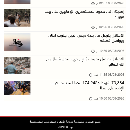
08/08/2026 02:37 م
42 الف مسافر تنقلوا عبر معبر الكرامة الأسبوع ...
إصابتان في هجوم للمستعمرين الإرهابيين على بيت
08/آب/2026 11:44 ص
فوريك
الاحتلال يواصل تجريف أراضٍ في سنجل شمال رام ...
08/08/2026 02:26 م
08/آب/2026 11:35 ص
الاحتلال يتوغل في بلدة ميس الجبل جنوب لبنان
ويواصل قصفه
منتخبنا الوطني للتايكواندو يستهل مشاركته في ب ...
08/آب/2026 11:06 ص
08/08/2026 12:39 م
الاحتلال يواصل تجريف أراضٍ في سنجل شمال رام
"فانا": الثقافة البحرينية تـصون الهوية الوطني ...
الله لصالح
08/آب/2026 11:04 ص
08/08/2026 11:35 ص
73,384 شهيدا و174,242 مصابا منذ بدء حرب الإبا ...
73,384 شهيدا و174,242 مصابا منذ بدء حرب
08/آب/2026 10:50 ص
الإبادة على قطا
مستعمرون إرهابيون يهاجمون منزلا ويقتحمون مناط ...
08/08/2026 10:50 ص
08/آب/2026 10:22 ص
قوات الاحتلال تجري تحقيقات ميدانية مع عشرات ا ...
جميع الحقوق محفوظة لوكالة الأنباء والمعلومات الفلسطينية
08/آب/2026 10:18 ص
وفا © 2020