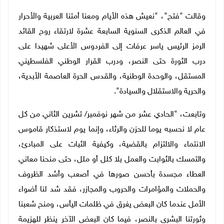
وقالت "فتح"، "نعيش هذه الأيام ومعنا أمتنا العربية والأحرار
في العالم الذكرى السنوية السابعة عشرة لارتقاء روح القائد
الرمز الرئيس ياسر عرفات إلى الفردوس الأعلى شهيدا على
درب الثورة حتى النصر، ودرب القرار الوطني الفلسطيني
المستقل، والوحدة الوطنية، والقدس الحرة العاصمة الأبدية،
والحرية والاستقلال والسيادة".
وتابعت، "الحادي عشر من شهر نوفمبر/ تشرين الثاني من كل
عام لا نحسبه يوما للحزن والرثاء، وإنما يوم لاستذكار قاموس
الانتماء والالتزام بالقضية، وكيفية الثبات على المبادئ،
والتمسك بالثوابت والعمل بلا كلل أو ملل، حتى منحنا معاني
العطاء مجسدة بأحسن صورها في أصعب وأشد الظروف
والحملات والمؤامرات والحروب والمجازر، فقد شد لنا أضواء
الأمل عندما كان البعض يغرق في ظلمات اليأس، ومنح شعبنا
وثورتنا البشرى بالنصر، فيما كان البعض الآخر ينظر للهزيمة