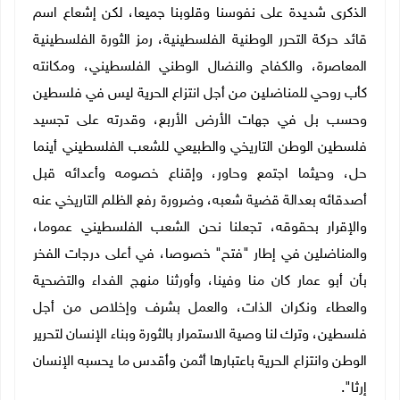
الذكرى شديدة على نفوسنا وقلوبنا جميعا، لكن إشعاع اسم
قائد حركة التحرر الوطنية الفلسطينية، رمز الثورة الفلسطينية
المعاصرة، والكفاح والنضال الوطني الفلسطيني، ومكانته
كأب روحي للمناضلين من أجل انتزاع الحرية ليس في فلسطين
وحسب بل في جهات الأرض الأربع، وقدرته على تجسيد
فلسطين الوطن التاريخي والطبيعي للشعب الفلسطيني أينما
حل، وحيثما اجتمع وحاور، وإقناع خصومه وأعدائه قبل
أصدقائه بعدالة قضية شعبه، وضرورة رفع الظلم التاريخي عنه
والإقرار بحقوقه، تجعلنا نحن الشعب الفلسطيني عموما،
والمناضلين في إطار "فتح" خصوصا، في أعلى درجات الفخر
بأن أبو عمار كان منا وفينا، وأورثنا منهج الفداء والتضحية
والعطاء ونكران الذات، والعمل بشرف وإخلاص من أجل
فلسطين، وترك لنا وصية الاستمرار بالثورة وبناء الإنسان لتحرير
الوطن وانتزاع الحرية باعتبارها أثمن وأقدس ما يحسبه الإنسان
إرثا".