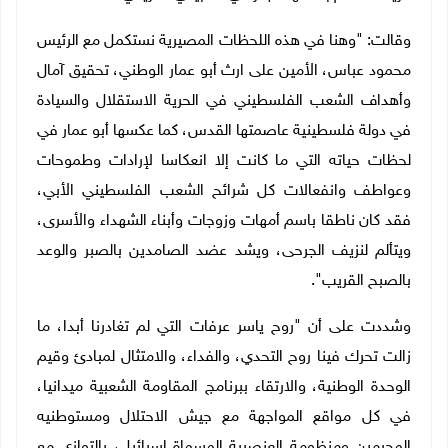
وقالت: "وهنا في هذه اللحظات المصيرية نستكمل مع الرئيس
محمود عباس، الأمين على ارث أبو عمار الوطني، تحقيق آمال
وأهداف الشعب الفلسطيني في الحرية الاستقلال والسيادة
في دولة فلسطينية عاصمتها القدس، كما عكسها أبو عمار في
لحظات حياته التي ما كانت إلا انعكاسا لإرادات وطموحات
وعواطف وانفعالات كل شرائح الشعب الفلسطيني الأبي،
فقد كان ناطقا باسم أمهات وزوجات وأبناء الشهداء والأسرى،
ويتألم لنزيف الجرحى، ويشد عضد الصامدين بالصبر والوعد
بالصبح القريب".
وشددت على أن "روح ياسر عرفات التي لم تغادرنا أبدا، ما
زالت تحرك فينا روح التحدي، والفداء، والامتثال لمبادئ وقيم
الوحدة الوطنية، والارتقاء ببرنامج المقاومة الشعبية ميدانيا،
في كل مواقع المواجهة مع جيش الاحتلال ومستوطنيه
المجرمين ومنظومة العنصرية المسماة اسرائيل، بالتوازي مع