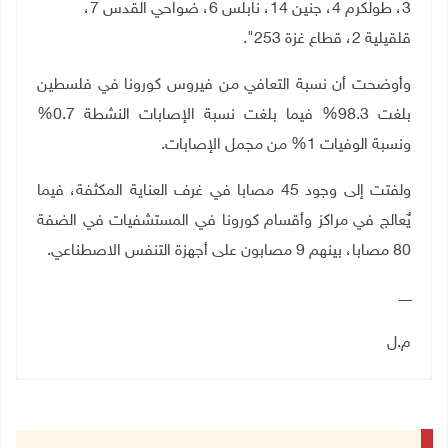
3، طولكرم 4، جنين 14، نابلس 6، ضواحي القدس 7،
قلقيلية 2، قطاع غزة 253".
وأوضحت أن نسبة التعافي من فيروس كورونا في فلسطين
بلغت 98.3% فيما بلغت نسبة الإصابات النشطة 0.7%
ونسبة الوفيات 1% من مجمل الإصابات.
ولفتت إلى وجود 45 مصابا في غرف العناية المكثفة، فيما
يٌعالج في مراكز وأقسام كورونا في المستشفيات في الضفة
80 مصابا، بينهم 9 مصابون على أجهزة التنفس الاصطناعي.
ــــــ
م.ل