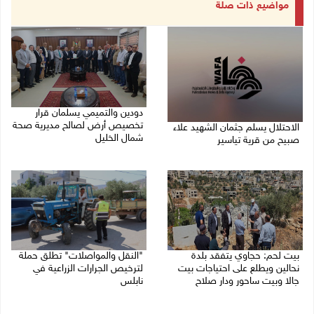
مواضيع ذات صلة
دودين والتميمي يسلمان قرار
تخصيص أرض لصالح مديرية صحة
الاحتلال يسلم جثمان الشهيد علاء
شمال الخليل
صبيح من قرية تياسير
06/08/2026 06:28 م
06/08/2026 06:38 م
بيت لحم: حجاوي يتفقد بلدة
"النقل والمواصلات" تطلق حملة
نحالين ويطلع على احتياجات بيت
لترخيص الجرارات الزراعية في
جالا وبيت ساحور ودار صلاح
نابلس
06/08/2026 06:13 م
06/08/2026 05:18 م