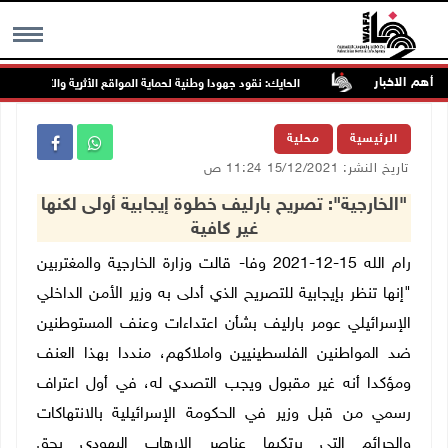
أهم الاخبار
اء المقبل
الحايك: نقود جهودا وطنية لحماية المواقع الأثرية والتاريخية المهدد
MENU
الرئيسية
محلية
تاريخ النشر: 15/12/2021 11:24 ص
"الخارجية": تصريح بارليف خطوة إيجابية أولى لكنها
غير كافية
رام الله 15-12-2021 وفا- قالت وزارة الخارجية والمغتربين
"إنها تنظر بإيجابية للتصريح الذي أدلى به وزير الأمن الداخلي
الإسرائيلي عومر بارليف بشأن اعتداءات وعنف المستوطنين
ضد المواطنين الفلسطينيين واملاكهم، منددا بهذا العنف
ومؤكدا أنه غير مقبول ويجب التصدي له، في أول اعتراف
رسمي من قبل وزير في الحكومة الإسرائيلية بالانتهاكات
والجرائم التي يرتكبها عناصر الإرهاب اليهودي بحق