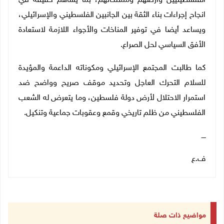
الفلسطينيين وارضهم وممتلكاتهم، بما يساهم حقيقة في
انجاح إجراءات بناء الثقة بين الجانبين الفلسطيني والإسرائيلي،
ويساعد أيضا في توفير المناخات والأجواء اللازمة لاستعادة
الأفق السياسي لحل الصراع.
كما طالبت المجتمع الإسرائيلي ومكوناته الداعمة والمؤيدة
للسلام التحرك العاجل وتحديد موقف صريح وواضح ضد
استمرار الاحتلال لأرض دولة فلسطين، وما يتعرض له الشعب
الفلسطيني من ظلم تاريخي وقمع وعقوبات جماعية وتنكيل.
ــــ
ف.ع
مواضيع ذات صلة