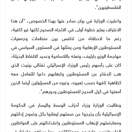
الفلسطينيين".
واعتبرت الوزارة في بيان صادر عنها بهذا الخصوص، "أن هذا
الاعتراف يعتبر خطوة أولى في الاتجاه الصحيح لكنها غير كافية،
رغم ما لاحظناه من تنافس بين منظمات وجمعيات
المستوطنين الإرهابية ومن يمثلها في المستوى السياسي في
مهاجمة الوزير بارليف، ونعته باللاسامية وعديد الالفاظ البذيئة،
كان على رأسهم رئيس الوزراء الإسرائيلي نفتالي بينيت الذي
هب للدفاع عن المستوطنين وارهابهم داعيا للتعامل معه
كظاهرة تافهة حسب تعبيره، وغيره من المسؤولين أيضا الذين
أمعنوا في كيل المديح للمستوطنين ودورهم".
وطالبت الوزارة وزراء أحزاب الوسط واليسار في الحكومة
الإسرائيلية بأن يخرجوا عن صمتهم ليعلنوا بكل وضوح إدانتهم
ومعارضتهم لإرهاب المستوطنين واعتداءاتهم على المواطنين