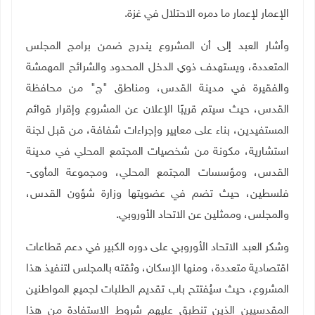
الإعمار لإعمار ما دمره الاحتلال في غزة
.
وأشار العبد إلى أن المشروع يندرج ضمن برامج المجلس
المتعددة، ويستهدف ذوي الدخل المحدود والشرائح المهمشة
والفقيرة في مدينة القدس، ومناطق "ج" من محافظة
القدس، حيث سيتم قريبًا الإعلان عن المشروع وإقرار قوائم
المستفيدين، بناء على معايير وإجراءات شفافة، من قبل لجنة
استشارية، مكونة من شخصيات المجتمع المحلي في مدينة
القدس، ومؤسسات المجتمع المحلي، ومجموعة المأوى-
فلسطين، حيث تضم في عضويتها وزارة شؤون القدس،
والمجلس، وممثلين عن الاتحاد الأوروبي.
وشكر العبد الاتحاد الأوروبي على دوره الكبير في دعم قطاعات
اقتصادية متعددة، ومنها الإسكان، وثقته بالمجلس لتنفيذ هذا
المشروع، حيث سيُفتتح باب تقديم الطلبات لجميع المواطنين
المقدسيين الذين تنطبق عليهم شروط الاستفادة من هذا