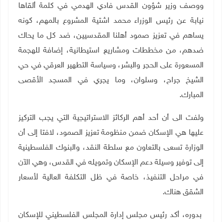
ووصف وزير شؤون القدس فادي الهدمي في كلمة ألقاها
نيابة عن رئيس الوزراء محمد اشتية المشروع بالمهم، كونه
يساهم في تعزيز صمود أهلنا المقدسيين، ضد كل ما يحاك
ضدهم، من مخططات ومشاريع استيطانية، إضافة للهجمة
المسعورة على الحجر والبشر، وسياسة التطهير العرقي في حي
الشيخ جراح، وسلوان، وما يجري في المسجد الأقصى
المبارك
.
ولفت الى أن أحد أهم الركائز الاستراتيجية التي يجب التركيز
عليها هي الإسكان ضمن منظومة تعزيز الصمود، لافتا إلى أن
الوزارة تسعى بالتعاون مع سلطة النقد، والبنوك الفلسطينية
إلى توفير وسيلة دعم الإسكان وتمويله في القدس، وهي الآن
في مراحل التنفيذ، خاصة في ظل التكلفة العالية لأسعار
الشقق هناك
.
بدوره، أكد رئيس مجلس إدارة المجلس الفلسطيني للإسكان