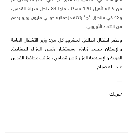
المهمشة في القدس، ومناطق "ج" في المدينة، والذي تم
من خلاله تأهيل 126 مسكنا، منها 84 داخل مدينة القدس،
و42 في مناطق "ج" بتكلفة إجمالية حوالي مليون يورو بدعم
من الاتحاد الأوروبي.
وحضر احتفال انطلاق المشروع كل من: وزير الأشغال العامة
والإسكان محمد زيارة، ومستشار رئيس الوزراء للصناديق
العربية والإسلامية الوزير ناصر قطامي، ونائب محافظ القدس
عبد الله صيام.
ــــــــ
/س.ك