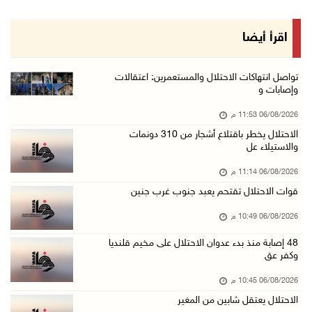
06/آب/2026 09:08 م
الرئيس يستقبل مجلس بلدية رام الله ويشدد على د ...
اقرأ أيضا
06/آب/2026 08:36 م
جماهير شعبنا تشيع جثمان الشهيد علاء صبيح في ت ...
تواصل انتهاكات الاحتلال والمستعمرين: اعتقالات
وإصابات و
06/آب/2026 08:33 م
06/08/2026 11:53 م
الاحتلال يوسع حملات الدهم والاعتقال في قلنديا ...
الاحتلال يخطر باقتلاع أشجار من 310 دونمات
06/آب/2026 08:06 م
والاستيلاء عل
الرئيس المصري وملك البحرين يشددان على ضرورة ت ...
06/08/2026 11:14 م
06/آب/2026 07:57 م
قوات الاحتلال تقتحم يعبد جنوب غرب جنين
الاحتلال يخطر بإزالة أشجار زيتون والاستيلاء ع ...
06/08/2026 10:49 م
06/آب/2026 07:53 م
48 إصابة منذ بدء عدوان الاحتلال على مخيم قلنديا
رابطة العالم الإسلامي تدين تواصل انتهاكات الا ...
وكفر عق
06/آب/2026 07:36 م
06/08/2026 10:45 م
اليونيسف: استشهاد 300 طفل منذ وقف إطلاق النار ...
الاحتلال يعتقل شابين من المغير