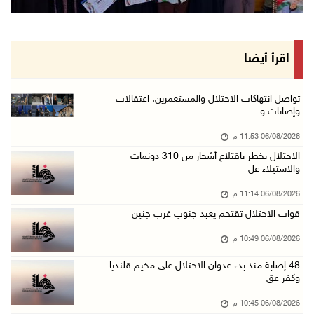
ورشة توصي بخطة عاجلة لاستعادة التعليم الوجاهي ...
06/آب/2026 09:08 م
الرئيس يستقبل مجلس بلدية رام الله ويشدد على د ...
اقرأ أيضا
06/آب/2026 08:36 م
جماهير شعبنا تشيع جثمان الشهيد علاء صبيح في ت ...
تواصل انتهاكات الاحتلال والمستعمرين: اعتقالات
وإصابات و
06/آب/2026 08:33 م
06/08/2026 11:53 م
الاحتلال يوسع حملات الدهم والاعتقال في قلنديا ...
الاحتلال يخطر باقتلاع أشجار من 310 دونمات
06/آب/2026 08:06 م
والاستيلاء عل
الرئيس المصري وملك البحرين يشددان على ضرورة ت ...
06/08/2026 11:14 م
06/آب/2026 07:57 م
قوات الاحتلال تقتحم يعبد جنوب غرب جنين
الاحتلال يخطر بإزالة أشجار زيتون والاستيلاء ع ...
06/08/2026 10:49 م
06/آب/2026 07:53 م
48 إصابة منذ بدء عدوان الاحتلال على مخيم قلنديا
رابطة العالم الإسلامي تدين تواصل انتهاكات الا ...
وكفر عق
06/آب/2026 07:36 م
06/08/2026 10:45 م