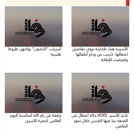
الأسيرة هناء طحاينة تروي تفاصيل
أسيرات "الدامون" يواجهن ظروفا
اعتقالها: حُرمت من وداع أطفالها
قاسية
وتعرضت للإهانة
05/08/2026 11:47 ص
05/08/2026 12:39 م
نادي الأسير: (630) حالة اعتقال في
وقفة في رام الله لمناسبة اليوم
الضفة بما فيها القدس خلال تموز
العالمي لنصرة الأسرى
الماضي
03/08/2026 01:40 م