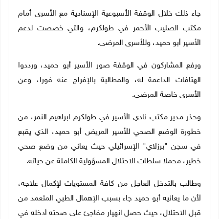
جاء ذلك خلال الوقفة الأسبوعية الإسنادية مع الأسرى أمام
مكتب الصليب الأحمر في طولكرم، والتي خصصت لدعم
الأسير أبو حميد، وللأسرى المرضى.
ورفع المشاركون في الوقفة صور الأسير أبو حميد، ورددوا
الهتافات الداعمة له، والمطالبة بالإفراج عنه فورا، وعن
الأسرى خاصة المرضى.
وحذر مدير مكتب نادي الأسير في طولكرم ابراهيم النمر، من
خطورة الوضع الصحي للأسير المريض أبو حميد، الذي يقبع
في سجن "برزلاي" الإسرائيلي حيث يعاني من وضع صحي
خطير، محملا سلطات الاحتلال المسؤولية الكاملة عن حياته.
وطالب بالتدخل العاجل من كافة المستويات لإكمال علاجه،
لأن ما يعانيه أبو حميد جاء بسبب الإهمال الطبي المتعمد من
قبل الاحتلال، حيث حصل انهيار مفاجئ على صحته أدخله في