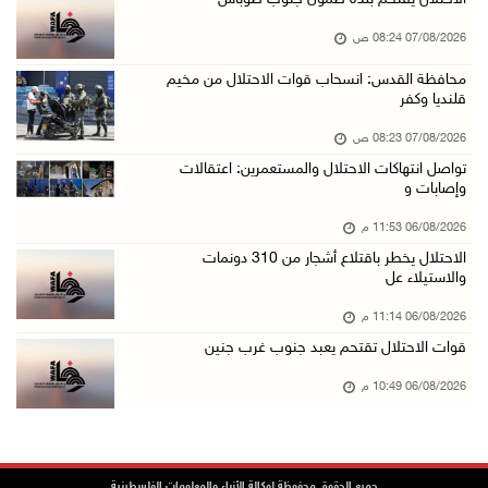
06/آب/2026 09:13 م
07/08/2026 08:24 ص
ورشة توصي بخطة عاجلة لاستعادة التعليم الوجاهي ...
محافظة القدس: انسحاب قوات الاحتلال من مخيم
قلنديا وكفر
06/آب/2026 09:08 م
الرئيس يستقبل مجلس بلدية رام الله ويشدد على د ...
07/08/2026 08:23 ص
06/آب/2026 08:36 م
تواصل انتهاكات الاحتلال والمستعمرين: اعتقالات
وإصابات و
جماهير شعبنا تشيع جثمان الشهيد علاء صبيح في ت ...
06/08/2026 11:53 م
06/آب/2026 08:33 م
الاحتلال يخطر باقتلاع أشجار من 310 دونمات
الاحتلال يوسع حملات الدهم والاعتقال في قلنديا ...
والاستيلاء عل
06/آب/2026 08:06 م
06/08/2026 11:14 م
الرئيس المصري وملك البحرين يشددان على ضرورة ت ...
قوات الاحتلال تقتحم يعبد جنوب غرب جنين
06/آب/2026 07:57 م
06/08/2026 10:49 م
الاحتلال يخطر بإزالة أشجار زيتون والاستيلاء ع ...
06/آب/2026 07:53 م
رابطة العالم الإسلامي تدين تواصل انتهاكات الا ...
جميع الحقوق محفوظة لوكالة الأنباء والمعلومات الفلسطينية