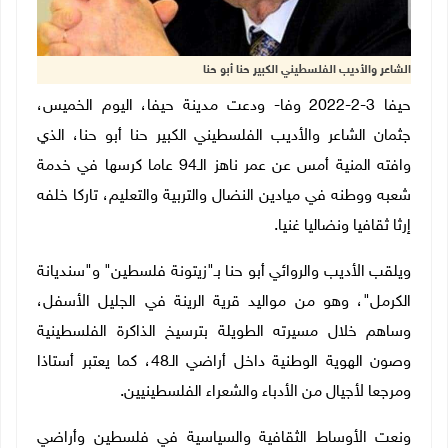
الشاعر والأديب الفلسطيني الكبير حنا أبو حنا
حيفا 3-2-2022 وفا- ودعت مدينة حيفا، اليوم الخميس،
جثمان الشاعر والأديب الفلسطيني الكبير حنا أبو حنا، الذي
وافته المنية أمس عن عمر ناهز الـ94 عاما كرسها في خدمة
شعبه ووطنه في ميادين النضال والتربية والتعليم، تاركا خلفه
إرثا ثقافيا ونضاليا غنيا.
ويلقب الأديب والروائي أبو حنا بـ"زيتونة فلسطين" و"سنديانة
الكرمل"، وهو من مواليد قرية الرينة في الجليل الأسفل،
وساهم خلال مسيرته الطويلة بترسيخ الذاكرة الفلسطينية
وصون الهوية الوطنية داخل أراضي الـ48، كما يعتبر أستاذا
ومرجعا لأجيال من الأدباء والشعراء الفلسطينيين.
ونعت الأوساط الثقافية والسياسية في فلسطين وأراضي