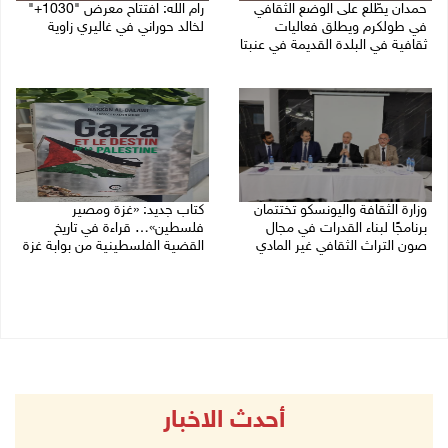
حمدان يطّلع على الوضع الثقافي
رام الله: افتتاح معرض "1030+"
في طولكرم ويطلق فعاليات
لخالد حوراني في غاليري زاوية
ثقافية في البلدة القديمة في عنبتا
01/08/2026 11:18 م
05/08/2026 04:47 م
وزارة الثقافة واليونسكو تختتمان
كتاب جديد: «غزة ومصير
برنامجًا لبناء القدرات في مجال
فلسطين»… قراءة في تاريخ
صون التراث الثقافي غير المادي
القضية الفلسطينية من بوابة غزة
30/07/2026 06:04 م
30/07/2026 10:28 ص
أحدث الاخبار