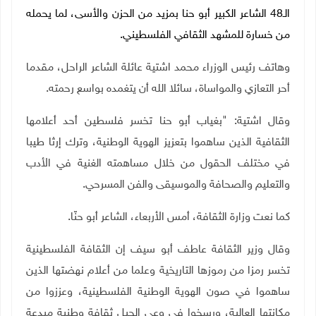
الـ48 الشاعر الكبير أبو حنا بمزيد من الحزن والأسى، لما يحمله
من خسارة للمشهد الثقافي الفلسطيني.
وهاتف رئيس الوزراء محمد اشتية عائلة الشاعر الراحل، مقدما
أحر التعازي والمواساة، سائلا الله أن يتغمده بواسع رحمته.
وقال اشتية: "بغياب أبو حنا تخسر فلسطين أحد أعلامها
الثقافية الذين ساهموا بتعزيز الهوية الوطنية، وترك إرثا طيبا
في مختلف الحقول من خلال مساهمته الغنية في الأدب
والتعليم والصحافة والموسيقى والفن المسرحي.
كما نعت وزارة الثقافة، أمس الأربعاء، الشاعر أبو حنّا.
وقال وزير الثقافة عاطف أبو سيف إن الثقافة الفلسطينية
تخسر رمزا من رموزها التاريخية وعلما من أعلام نهضتها الذين
ساهموا في صون الهوية الوطنية الفلسطينية، وعززوا من
مكانتها العالية، ورسخوا في وعي الجيل ثقافة وطنية مبدعة