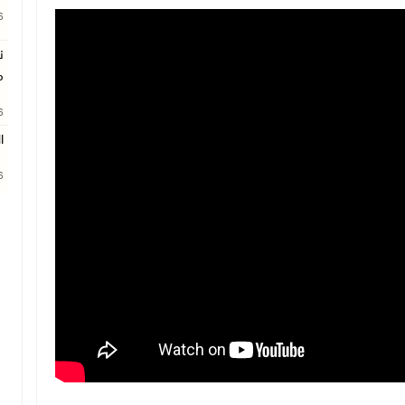
26
ن
م
26
ا
26