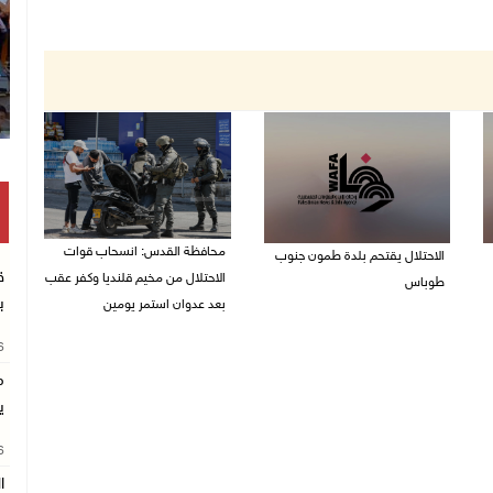
محافظة القدس: انسحاب قوات
الاحتلال يقتحم بلدة طمون جنوب
ق
الاحتلال من مخيم قلنديا وكفر عقب
طوباس
ب
بعد عدوان استمر يومين
07/08/2026 08:24 ص
07/08/2026 08:23 ص
26
م
ي
26
ا