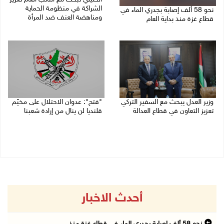
الشراكة في منظومة الحماية
نحو 58 ألف إصابة بجدري الماء في
ومناهضة العنف ضد المرأة
قطاع غزة منذ بداية العام
06/08/2026 02:41 م
06/08/2026 04:33 م
وزير العدل يبحث مع السفير التركي
"فتح": عدوان الاحتلال على مخيّم
تعزيز التعاون في قطاع العدالة
قلنديا لن ينال من إرادة شعبنا
06/08/2026 02:37 م
06/08/2026 02:28 م
أحدث الاخبار