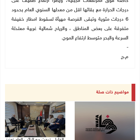
خاصة فوق المرتفعات الجبلية، ويطرأ ارتفاع طفيف على
درجات الحرارة مع بقائها اقل من معدلها السنوي العام بحدود
6 درجات مئوية وتبقى الفرصة مهيأة لسقوط امطار خفيفة
متفرقة على بعض المناطق ، والرياح شمالية غربية معتدلة
السرعة والبحر متوسط ارتفاع الموج.
-
م.ج
مواضيع ذات صلة
الخليلي تبحث مع النائب العام تعزيز