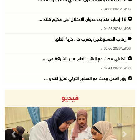
نحو 58 ألف إصابة بجدري الماء في قطاع غزة منذ ...
06/آب/2026 04:33 م
16 إصابة منذ بدء عدوان الاحتلال على مخيم قلند ...
06/آب/2026 04:26 م
إرهاب المستوطنين يضرب في خربة الطوبا
06/آب/2026 03:06 م
الخليلي تبحث مع النائب العام تعزيز الشراكة في ...
06/آب/2026 02:41 م
وزير العدل يبحث مع السفير التركي تعزيز التعاو ...
06/آب/2026 02:37 م
فيديو
سلطة النقد: ارتفاع نسبة الشمول المالي في فلسط ...
06/آب/2026 02:31 م
"فتح": عدوان الاحتلال على مخيّم قلنديا لن ينا ...
06/آب/2026 02:28 م
revious
Next
وزراء خارجية 8 دول عربية وإسلامية يدينون الان ...