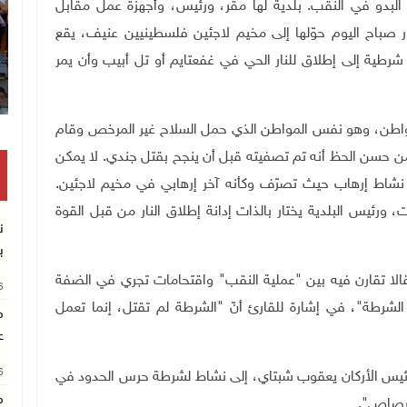
البدو في النقب. بلدية لها مقر، ورئيس، وأجهزة عمل مقابل
ر صباح اليوم حوّلها إلى مخيم لاجئين فلسطينيين عنيف، يقع
رطية إلى إطلاق للنار الحي في غفعتايم أو تل أبيب وأن يمر
 مواطن، وهو نفس المواطن الذي حمل السلاح غير المرخص وقام
ن حسن الحظ أنه تم تصفيته قبل أن ينجح بقتل جندي. لا يمكن
عن نشاط إرهاب حيث تصرّف وكأنه آخر إرهابي في مخيم لاجئين.
رئيس البلدية يختار بالذات إدانة إطلاق النار من قبل القوة
ن
ب
الا تقارن فيه بين "عملية النقب" واقتحامات تجري في الضفة
26
 الشرطة"، في إشارة للقارئ أنّ "الشرطة لم تقتل، إنما تعمل
م
ع
26
 رئيس الأركان يعقوب شبتاي، إلى نشاط لشرطة حرس الحدود في
م
لرصاص".