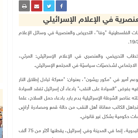
نصرية في الإعلام الإسرائيلي
نباء والمعلومات الفلسطينية "وفا"، التحريض والعنصرية في وسائل الإعلام
.
لــ(247) رصدا وتوثيقا للخطاب التحريضي والعنصري في الإعلام الإسرائيلي: المرئي،
جتماعي لشـخصيّات سـياسيّة في المجتمع الإسرائيلي
.
م أمير في "مكور ريشون"، بعنوان: "معركة تبادل إطلاق النار
 بفرض "السيادة على النقب" بادعاء أن إسرائيل تفقد السيادة
عناصر الشرطة الإسرائيلية بدم بارد بادعاء حمل السلاح، علما
جاهل الكاتب معاناة أهل النقب من حالة قمع ومصادرة أراضٍ
ات حكومية بشكل غير قانوني.
ويدعي الكاتب: "هذا ليس حدثًا إضافيًا في العشوائيات البدوية، إنما في المدينة وفي إسرائيل، يقطنها أكثر من 75 ألف