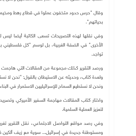
وقال "حرس حدود متخفون عملوا في قطاع رهط ومخيمي ق
بحياتهم".
وفي نقلها لهذه التصريحات تسعى الكاتبة أيضا ليس 
الأخرى" في الضفة الغربية، بل لوسم "كل فلسطيني با
تواجد.
ورصد التقرير كذلك مجموعة من المقالات التي هاجمت 
ولعدة كتاب، وحديثه عن الاستيطان بالقول: "نحن لا نستط
ونحن لا نستطيع السماح للإسرائيليين الاستمرار في البن
واختار كتاب المقالات مهاجمة السفير الأميركي وتصري
لتعزيز العملية السلمية.
وفي رصد مواقع التواصل الاجتماعي، نقل التقرير تغريد
ومستوطنة جديدة في إسرائيل... سوية مع زيف ألكين ق