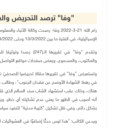
"وفا" ترصد التحريض والع
رام الله 21-3-2022 وفا- رصدت وكالة الأ
الإسرائيلية، في الفترة ما بين 13/3/2022 وحتى 19/3/2022
وتقدم "وفا" في تقريرها ا
والمكتوب، والمسـموع، وبعض صفحات مواقع التواصل الا
وتستعرض "وفا" في تقريرها مقالا تحريضيا للصحفيّ نوع
في رهط: الشهادة الأوضح عن فقدان الجنوب"، وطالب فيه
هناك، وذلك عقب استشهاد الشاب سند السالم الذي قتلته 
أنه أصيب في الظهر ما يعني عدم تشكيله أي خطر. ويت
بشكل دائم، وفي ظل تشكيل "كتيبة مدنية" لتنفيذ سياس