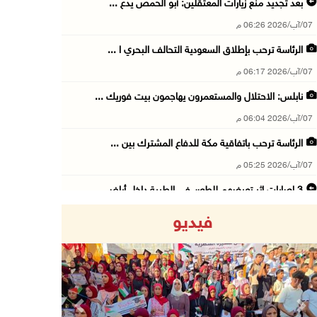
بعد تجديد منع زيارات المعتقلين: أبو الحمص يدع ...
07/آب/2026 06:26 م
الرئاسة ترحب بإطلاق السعودية التحالف البحري ا ...
07/آب/2026 06:17 م
نابلس: الاحتلال والمستعمرون يهاجمون بيت فوريك ...
07/آب/2026 06:04 م
الرئاسة ترحب باتفاقية مكة للدفاع المشترك بين ...
07/آب/2026 05:25 م
3 إصابات إثر تعرضهم للطعن في الطيبة داخل أراض ...
07/آب/2026 04:57 م
فيديو
بيروت: اللجنة الفنية للمجلس الوطني تناقش التر ...
07/آب/2026 03:31 م
السعودية وتركيا وباكستان توقع اتفاقية مكة للد ...
07/آب/2026 02:38 م
Previous
Next