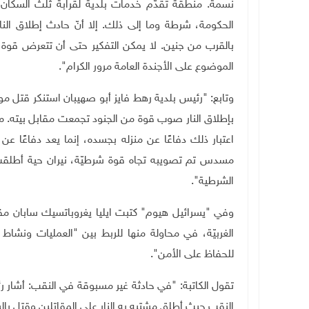
نسمة. منطقة تقدّم خدمات بلدية لقرابة ثلث السكان 
الحكومة، شرطة وما إلى ذلك. إلا أنّ حادث إطلاق النا
بالقرب من جنين. لا يمكن التفكير حتى أن تتعرض قوة ش
الموضوع على الأجندة العامة مرور الكرام".
وتابع: "رئيس بلدية رهط فايز أبو صهيبان استنكر قتل
بإطلاق النار صوب قوة من الجنود تجمعت مقابل بيته. م
اعتبار ذلك دفاعًا عن منزله بجسده، إنما يعد دفاعًا 
مسدس تم تصويبه تجاه قوة شرطيّة، نيران حية أطلقت، و
الشرطية".
وفي "يسرائيل هيوم" كتبت ايليا يغروباتسيك سابان مق
الغربيّة، في محاولة منها للربط بين "العمليات ونشاط
للحفاظ على الأمن".
تقول الكاتبة: "في حادثة غير مسبوقة في النقب: أشار
النقب حيث أطلق مشتبه به النار على المقاتلين وقتل با