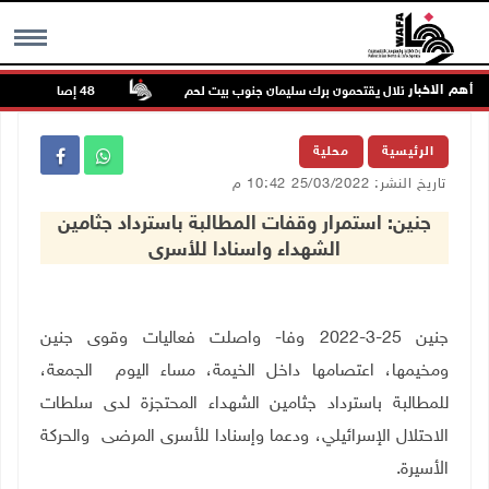
أهم الاخبار
ة قوات الاحتلال يقتحمون برك سليمان جنوب بيت لحم
48 إصابة منذ بدء عدوان الاحتلال على مخيم قلنديا وكفر عقب شمال القدس
MENU
الرئيسية
محلية
تاريخ النشر: 25/03/2022 10:42 م
جنين: استمرار وقفات المطالبة باسترداد جثامين
الشهداء واسنادا للأسرى
جنين 25-3-2022 وفا- واصلت فعاليات وقوى جنين
ومخيمها، اعتصامها داخل الخيمة، مساء اليوم الجمعة،
للمطالبة باسترداد جثامين الشهداء المحتجزة لدى سلطات
الاحتلال الإسرائيلي، ودعما وإسنادا للأسرى المرضى والحركة
الأسيرة.