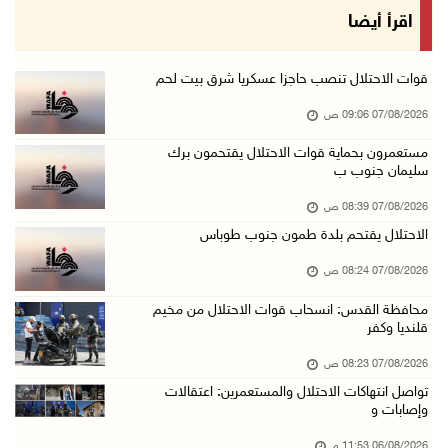
الاحتلال يعتقل شابين من المغير
اقرأ أيضا
06/آب/2026 10:27 م
وزير الداخلية يبحث مع مكافحة المخدرات الدولي ...
قوات الاحتلال تنصب حاجزا عسكريا شرق بيت لحم
06/آب/2026 10:01 م
07/08/2026 09:06 ص
رئيس بلدية الخليل يطلع وفدا أميركيا على تطورا ...
مستعمرون بحماية قوات الاحتلال يقتحمون برك
سليمان جنوب ب
06/آب/2026 09:59 م
07/08/2026 08:39 ص
06/آب/2026 09:17 م
الاحتلال يقتحم بلدة طمون جنوب طوباس
إصابة مسن بجروح ورضوض إثر اعتداء جيش الاحتلال ...
07/08/2026 08:24 ص
06/آب/2026 09:13 م
محافظة القدس: انسحاب قوات الاحتلال من مخيم
قلنديا وكفر
ورشة توصي بخطة عاجلة لاستعادة التعليم الوجاهي ...
06/آب/2026 09:08 م
07/08/2026 08:23 ص
تواصل انتهاكات الاحتلال والمستعمرين: اعتقالات
الرئيس يستقبل مجلس بلدية رام الله ويشدد على د ...
وإصابات و
06/آب/2026 08:36 م
06/08/2026 11:53 م