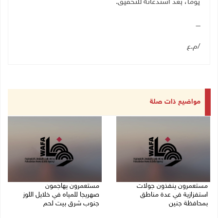
يوما،
بعد
استدعائه
للتحقيق
.
ــــ
/م.ع
مواضيع ذات صلة
مستعمرون ينفذون جولات
مستعمرون يهاجمون
استفزازية في عدة مناطق
صهريجا للمياه في خلايل اللوز
بمحافظة جنين
جنوب شرق بيت لحم