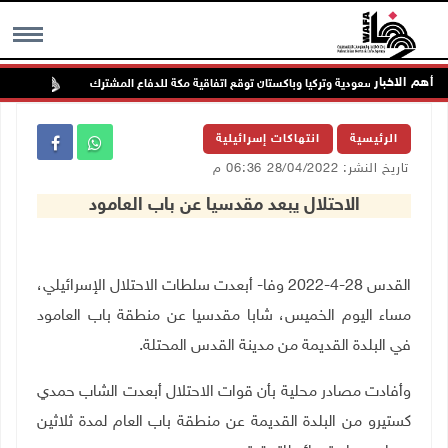
أهم الاخبار
السعودية وتركيا وباكستان توقع اتفاقية مكة للدفاع المشترك
الطق
MENU
الرئيسية
انتهاكات إسرائيلية
تاريخ النشر: 28/04/2022 06:36 م
الاحتلال يبعد مقدسيا عن باب العامود
القدس
28-4-2022
وفا-
أبعدت
سلطات
الاحتلال
الإسرائيلي،
مساء اليوم الخميس،
شابا
مقدسيا
عن
منطقة باب العامود
في البلدة القديمة من مدينة القدس المحتلة.
وأفادت
مصادر
محلية
بأن
قوات
الاحتلال
أبعدت
الشاب
حمدي
كستيرو
من
البلدة
القديمة
عن
منطقة
باب
العام لمدة
ثلاثين