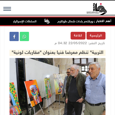
أهم الاخبار
من دير الغصون ويقتحم بلدات شمال طولكرم
السلطات الإسرائيلية تهدم بناية سك
MENU
الرئيسية
ثقافة
تاريخ النشر: 22/05/2022 04:32 م
التربية" تنظم معرضا فنيا بعنوان "مقاربات لونية"