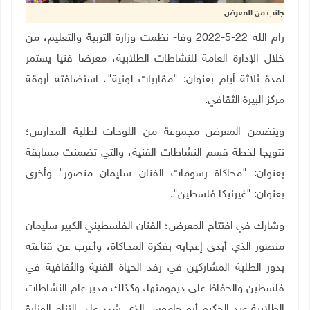
جانب من المعرض
رام الله 22-5-2022 وفا-
نظمت وزارة التربية والتعليم، من
خلال الإدارة العامة للنشاطات الطلابية، معرضا فنيا يستمر
لمدة ثلاثة أيام بعنوان: "مقاربات لونية"، استضافته أروقة
مركز البيرة الثقافي
.
ويتضمن المعرض مجموعة من اللوحات لطلبة المدارس؛
تتويجا لخطة قسم النشاطات الفنية، والتي تضمنت مسابقة
بعنوان: "محاكاة رسومات الفنان سليمان منصور" وأخرى
بعنوان: "غيرنيكا فلسطين"
.
وشارك في افتتاح المعرض؛ الفنان الفلسطيني الكبير سليمان
منصور الذي أبدى إعجابه بفكرة المحاكاة، وأعرب عن قناعته
بدور الطلبة المشاركين في رفد الحياة الفنية والثقافية في
فلسطين والحفاظ على ديمومتها، وكذلك مدير عام النشاطات
الطلابية عبد الحكيم أبو جاموس الذي شدد على التزام الوزارة