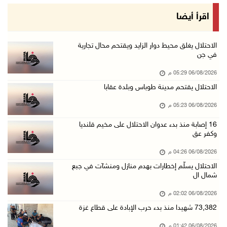
وزراء خارجية 8 دول عربية وإسلامية يدينون الان ...
اقرأ أيضا
06/آب/2026 02:17 م
الاحتلال يسلّم إخطارات بهدم منازل ومنشآت في ج ...
الاحتلال يغلق محيط دوار الزايد ويقتحم محال تجارية
في جن
06/آب/2026 02:02 م
06/08/2026 05:29 م
افتتاح سوق الباذنجان البتيري السنوي في بتير غ ...
الاحتلال يقتحم مدينة طوباس وبلدة عقابا
06/آب/2026 01:50 م
06/08/2026 05:23 م
"إبداع المعلم" و"التربية" يطلقان دورة في التع ...
06/آب/2026 01:46 م
16 إصابة منذ بدء عدوان الاحتلال على مخيم قلنديا
وكفر عق
73,382 شهيدا منذ بدء حرب الإبادة على قطاع غزة
06/08/2026 04:26 م
06/آب/2026 01:42 م
الاحتلال يسلّم إخطارات بهدم منازل ومنشآت في جبع
سفارة فلسطين في عُمان تكرم الطلبة المتفوقين م ...
شمال ال
06/آب/2026 01:36 م
06/08/2026 02:02 م
الهلال الأحمر: 16 إصابة جراء عدوان الاحتلال ع ...
73,382 شهيدا منذ بدء حرب الإبادة على قطاع غزة
06/آب/2026 01:21 م
06/08/2026 01:42 م