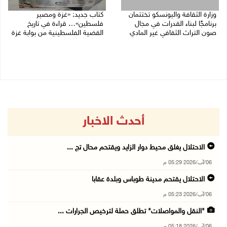
وزارة الثقافة واليونسكو تختتمان
كتاب جديد: «غزة ومصير
برنامجًا لبناء القدرات في مجال
فلسطين»… قراءة في تاريخ
صون التراث الثقافي غير المادي
القضية الفلسطينية من بوابة غزة
30/07/2026 06:04 م
30/07/2026 10:28 ص
أحدث الاخبار
الاحتلال يغلق محيط دوار الزايد ويقتحم محال تج ...
06/آب/2026 05:29 م
الاحتلال يقتحم مدينة طوباس وبلدة عقابا
06/آب/2026 05:23 م
"النقل والمواصلات" تطلق حملة لترخيص الجرارات ...
06/آب/2026 05:18 م