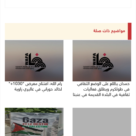
مواضيع ذات صلة
حمدان يطّلع على الوضع الثقافي
رام الله: افتتاح معرض "1030+"
في طولكرم ويطلق فعاليات
لخالد حوراني في غاليري زاوية
ثقافية في البلدة القديمة في عنبتا
01/08/2026 11:18 م
05/08/2026 04:47 م