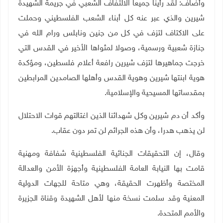
وأضاف: لقد رأينا جميعا الالتفاف الشعبي في جريمة الشهيدة
شيرين والذي عبر عنه كل أبناء الشعب الفلسطيني وحملت
على الاكتاف لتزف في كل من جنين ونابلس ورام الله في
جنازة شعبية ورسمية، وصولا لمثواها الأخير في القدس التي
خرجت جماهيرها لتزف شيرين رافعة أعلام فلسطين، ومؤكدة
هوية ابنتها شيرين وهوية القدس وأهلها الصامدين المرابطين
بمقدساتها المسيحية والإسلامية.
وأكد أن دم شيرين وكل شهدائنا الذين اغتالتهم قوات الاحتلال
لن يذهب هدرا، وأن هذه الجرائم لن تمر دون عقاب.
وقال، إن التحقيقات الجنائية الفلسطينية شفافة ومهنية
قامت بها النيابة العامة الفلسطينية وأجهزة الأمن والعدالة
المختصة وأظهرت الحقيقة، وهي متاحة للجهات الدولية
المعنية وقد سلمت نسخة منها لأهل الشهيدة وقناة الجزيرة
والأمم المتحدة.