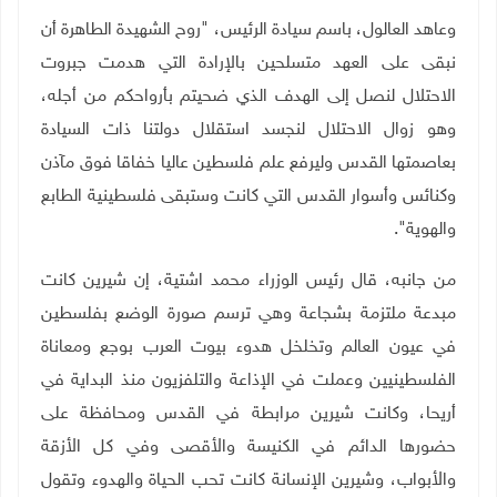
وعاهد العالول، باسم سيادة الرئيس، "روح الشهيدة الطاهرة أن
نبقى على العهد متسلحين بالإرادة التي هدمت جبروت
الاحتلال لنصل إلى الهدف الذي ضحيتم بأرواحكم من أجله،
وهو زوال الاحتلال لنجسد استقلال دولتنا ذات السيادة
بعاصمتها القدس وليرفع علم فلسطين عاليا خفاقا فوق مآذن
وكنائس وأسوار القدس التي كانت وستبقى فلسطينية الطابع
والهوية".
من جانبه، قال رئيس الوزراء محمد اشتية، إن شيرين كانت
مبدعة ملتزمة بشجاعة وهي ترسم صورة الوضع بفلسطين
في عيون العالم وتخلخل هدوء بيوت العرب بوجع ومعاناة
الفلسطينيين وعملت في الإذاعة والتلفزيون منذ البداية في
أريحا، وكانت شيرين مرابطة في القدس ومحافظة على
حضورها الدائم في الكنيسة والأقصى وفي كل الأزقة
والأبواب، وشيرين الإنسانة كانت تحب الحياة والهدوء وتقول