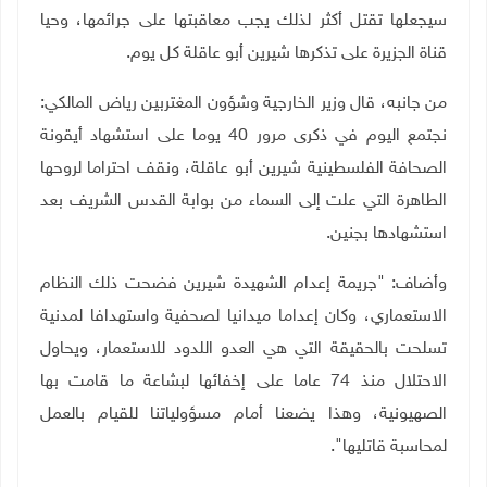
سيجعلها تقتل أكثر لذلك يجب معاقبتها على جرائمها، وحيا
قناة الجزيرة على تذكرها شيرين أبو عاقلة كل يوم.
من جانبه، قال وزير الخارجية وشؤون المغتربين رياض المالكي:
نجتمع اليوم في ذكرى مرور 40 يوما على استشهاد أيقونة
الصحافة الفلسطينية شيرين أبو عاقلة، ونقف احتراما لروحها
الطاهرة التي علت إلى السماء من بوابة القدس الشريف بعد
استشهادها بجنين.
وأضاف: "جريمة إعدام الشهيدة شيرين فضحت ذلك النظام
الاستعماري، وكان إعداما ميدانيا لصحفية واستهدافا لمدنية
تسلحت بالحقيقة التي هي العدو اللدود للاستعمار، ويحاول
الاحتلال منذ 74 عاما على إخفائها لبشاعة ما قامت بها
الصهيونية، وهذا يضعنا أمام مسؤولياتنا للقيام بالعمل
لمحاسبة قاتليها".