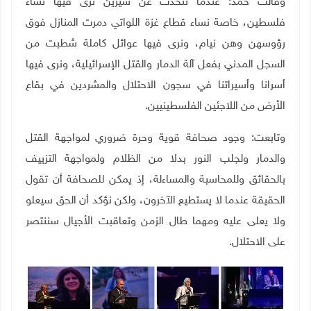
وقالت حمد: عندما نتحدث عن شيرين نرى فيها نساء
فلسطين، خاصة نساء قطاع غزة اللواتي دمرت المنازل فوق
رؤوسهن وهن نيام، ونرى فيها عوائل كاملة شطبت من
السجل المدني بفعل آلة الدمار والقتل الإسرائيلية، ونرى فيها
أسرانا وأسيراتنا في سجون الاحتلال والمشردين في بقاع
الأرض من اللاجئين الفلسطينيين.
وتابعت: وجود صحافة قوية وحرة ضروري لمواجهة القتل
والدمار ولجلب النور بدلا من الظلام ولمواجهة التزييف
بالحقائق وللمحاسبة والمساءلة، إذ يمكن للصحافة أن تقول
الحقيقة عندما لا يستطيع الآخرون، ولكن نؤكد أن الحق سيعلو
ولا يعلى عليه ومهما طال الزمن وتعاقبت الأجيال سننتصر
على الاحتلال.