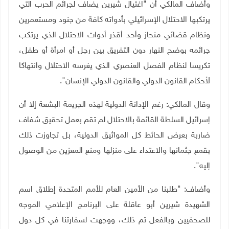
وأضاف المالكي أن "اغتيال شيرين يضاف لجرائم الحرب التي
يرتكبها الاحتلال الإسرائيلي بأدواته كافة من جنود ومستعمرين
ونظام قضائي منحاز وأحد أقذر أدوات الاحتلال الذي يرتكب
جرائمه بوضح النهار دون التفريق بين رجل أو امرأة أو طفل،
تكريسا لنظام الفصل العنصري الذي يغرسه الاحتلال وانتهاكا
لأحكام القانون الدولي والقانون الدولي الإنسان".
وقال المالكي: رغم الإدانة الدولية لهذه الجريمة البشعة إلا أن
إسرائيل السلطة القائمة بالاحتلال لم تقم بعمل تحقيق شفاف
ضاربة بعرض الحائط كل المواثيق الدولية، بل تجاوزت ذلك
بقمع جثمانها والاعتداء على منزلها ومنع المعزين من الوصول
إليه".
وأضاف: "طلبنا من الأمين العام للأمم المتحدة إطلاق اسم
الشهيدة شيرين أبو عاقلة على البرنامج الإعلامي الموجه
للصحفيين وبالفعل تم ذلك، ووجهت لسفارتنا في كل دول