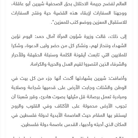
العالم لفضح جريمة الاحتلال بحق الصحفية شيرين أبو عاقلة،
ووجهنا السفارات لإبقاء هذه القضية حية وفتح السفارات
للاستقبال المعزين ووضع كتب للمعزين".
إلى ذلك، قالت وزيرة شؤون المرأة آمال حمد: اليوم نؤبن
الشهداء وننحاز لهم، ونشكر كل من حضر ولبى الدعوة، وشكرا
للملايين التي تابعت أيقونة الكلمة وسنبلة الحقيقة وللأحرار
والشرفاء الذين انتصروا لقيم العدل والحرية والكرامة.
وأضافت: شيرين بشهادتها أكدت أنها جزء من كل بيت في
الوطن والشتات وجابت الأرض على قدميها شجاعة وصلابة
ومبادرة تعمل برصانة قل مثيلها بصوت هادئ، وقرر شعبنا أن
تجوب الأرض محمولة على الأكتاف وفي القلوب والروح
ليستقر بها المقام حيث العاصمة الأبدية لدولة فلسطين في
المكان الذي أحبته وأحبها، القدس عاصمة دولة فلسطين.