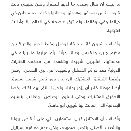
ما يجب أن يقال وتقدم ما لديها للفقراء وتحن عليهم، نالت
قلوب الناس بصدقها وهدوئها وعطائها وخدمت فلسطين في
حياتها وفي وفاتها، ولم تبق عاصمة في العالم إلا وأدانت
اغتيالها.
وأضاف: شيرين كانت حلقة الوصل وخيط الحرير والحرية بين
مخيم جنين والقدس وغزة، ورأت بأم عينيها ما رأيناه في
عدساتها، فشيرين شهيدة وشاهدة في محكمة الجنايات
الدولية ضد جرائم الاحتلال وشهيدة في ثرى القدس، ونحن
رفضنا التحقيق المشترك لأن من يزور تاريخ شعب ويسرق
أرضا ووطنا قادر أن يزور رواية، ونحن لا نثق بهم لذلك رفضا
التحقيق المشترك وحتى تسليم الرصاص، ونطالب بتسليم
البندقية التي اغتالت بها شيرين أبو عاقلة.
وأضاف أن الاحتلال كيان استعماري بني على أنقاض بيوتنا
والشعب الأصلي ينتصر بصموده، ولكن عدم معاقبة إسرائيل