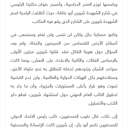
وباسمها توزع المنح الدراسية، وأصبح عنوان مكتبنا الرئيسي
في شارع الشهيدة شيرين أبو عاقلة، حيث أطلقت البلدية اسم
الشهيدة شيرين على الشارع الذي يقع فيه المكتب.
وتابع: مصابنا جلل ولكن لن ننسى ولن نغفر وسنسعى في
أصقاع الأرض للقصاص من المجرمين والجناة، ولم يعد
السؤال حول هوية القاتل فقد قتلوا شيرين مرتين الأولى
بالرصاص الفتاك، والثانية بالاعتداء على النعش، بينما كانت
سواعد الشبان وزنودهم تحمله لتنطلق به نحو مثواه الأخير،
وسنلاحقهم بكل الهيئات الدولية والعالمية، ولن ندع القضية
تموت وهو قرار بأعلى المستويات بالجزيرة، وأن ما جاء به
تحقيق النائب العام المهني حول استشهاد شيرين، قطع دابر
الكذب والتضليل.
إلى ذلك، قال نقيب الصحفيين، نائب رئيس الاتحاد الدولي
للصحفيين ناصر أبو بكر، إن شيرين كانت الإنسانة والصحفية