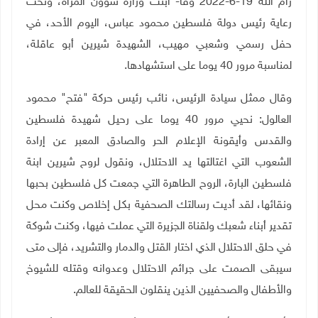
رام الله 19-6-2022 وفا- أبّنت وزارة شؤون المرأة، وتحت
رعاية رئيس دولة فلسطين محمود عباس، اليوم الأحد، في
حفل رسمي وشعبي مهيب، الشهيدة شيرين أبو عاقلة،
لمناسبة مرور 40 يوما على استشهادها.
وقال ممثل سيادة الرئيس، نائب رئيس حركة "فتح" محمود
العالول: نحيي مرور 40 يوما على رحيل شهيدة فلسطين
والقدس وأيقونة الإعلام الحر والصادق المعبر عن إرادة
الشعوب التي اغتالتها يد الاحتلال، ونقول لروح شيرين ابنة
فلسطين البارة، الروح الطاهرة التي جمعت كل فلسطين بحبها
ونقائها، لقد أديت رسالتك الصحفية بكل إخلاص وكنت محل
تقدير أبناء شعبك ولقناة الجزيرة التي عملت فيها، وكنت شوكة
في حلق الاحتلال الذي اختار القتل والدمار والتشريد، فإلى متى
سيبقى الصمت على جرائم الاحتلال وعدوانه وقتله للشيوخ
والأطفال والصحفيين الذين ينقلون الحقيقة للعالم.