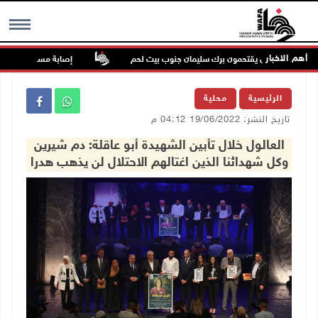
أهم الاخبار
لاحتلال يقتحمون برك سليمان جنوب بيت لحم
إصابة مسن بجروح ورضوض إثر ا
MENU
الرئيسية
محلية
تاريخ النشر: 19/06/2022 04:12 م
العالول خلال تأبين الشهيدة أبو عاقلة: دم شيرين
وكل شهدائنا الذين اغتالهم الاحتلال لن يذهب هدرا