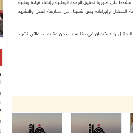
ددا على ضرورة تحقيق الوحدة الوطنية وإنشاء قيادة وطنية
لاحتلال وإجراءاته بحق شعبنا، من ممارسة القتل والتشريد
مة للاحتلال والاستيطان في بيتا وبيت دجن وقريوت، والتي تشهد
ت
إ
26
ا
م
26
إ