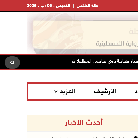
حالة الطقس
الخميس ، 06 آب ، 2026
 طحاينة تروي تفاصيل اعتقالها: حُرمت من وداع أطفالها وتعرضت للإهانة
د
الارشيف
المزيد
أحدث الاخبار