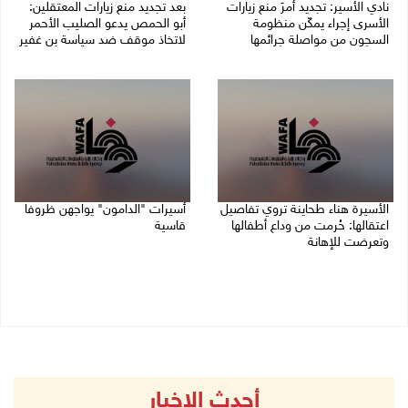
نادي الأسير: تجديد أمرَ منع زيارات
بعد تجديد منع زيارات المعتقلين:
الأسرى إجراء يمكّن منظومة
أبو الحمص يدعو الصليب الأحمر
السجون من مواصلة جرائمها
لاتخاذ موقف ضد سياسة بن غفير
07/08/2026 08:24 م
07/08/2026 06:26 م
الأسيرة هناء طحاينة تروي تفاصيل
أسيرات "الدامون" يواجهن ظروفا
اعتقالها: حُرمت من وداع أطفالها
قاسية
وتعرضت للإهانة
05/08/2026 11:47 ص
05/08/2026 12:39 م
أحدث الاخبار