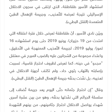
استشهاد الأسير طقاطقة، الذي ارتقى في سجون الاحتلال
الإسرائيلي نتيجة تعرضه للتّعذيب، وجريمة الإهمال الطبيّ
المتعمدة (القتل البطيء).
وبيّن نادي الأسير، أنّ طقاطقة تعرض خلال فترة اعتقاله التي
امتدت من 19 حزيران/ يونيو 2019 حتى يوم استشهاده 16
تموز/ يوليو 2019، لجريمة التّعذيب الممنهجة في التّحقيق،
واعتداء مجموعة من السّجانين عليه بالضرب المبرح في معتقل
"مجدو" في حينه، كما تعرض لظروف احتجاز قاسية، تسببت
بإصابته بالتهاب رئوي حاد، ولم تكتف أجهزة الاحتلال في
تعذيبه، بل نفّذت بحقّه جريمة الإهمال الطبيّ (القتل البطيء).
وقال "إن احتجاز جثمانه حتّى اليوم يعد جريمة تُضاف إلى
سلسلة الجرائم التي نفّذتها بحقّه، وهو من بين عشرة أسرى
شهداء يواصل الاحتلال احتجاز جثامينهم، من بينهم الشهيدة