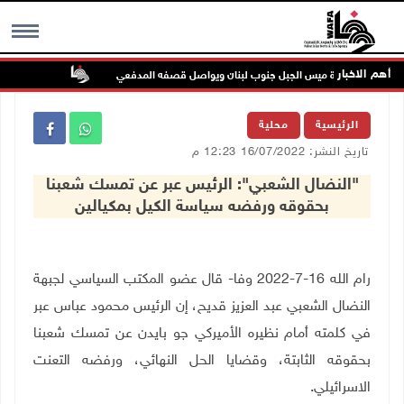
أهم الاخبار
 يتوغل في بلدة ميس الجبل جنوب لبنان ويواصل قصفه المدفعي
الفيضانات في ول
MENU
الرئيسية
محلية
تاريخ النشر: 16/07/2022 12:23 م
"النضال الشعبي": الرئيس عبر عن تمسك شعبنا
بحقوقه ورفضه سياسة الكيل بمكيالين
رام الله 16-7-2022 وفا- قال عضو المكتب السياسي لجبهة
النضال الشعبي عبد العزيز قديح، إن الرئيس محمود عباس عبر
في كلمته أمام نظيره الأميركي جو بايدن عن تمسك شعبنا
بحقوقه الثابتة، وقضايا الحل النهائي، ورفضه التعنت
الاسرائيلي
.