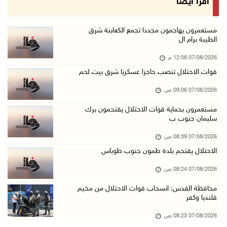
اقرأ أيضا
06/آب/2026 10:49 م
48 إصابة منذ بدء عدوان الاحتلال على مخيم قلند ...
مستعمرون يهاجمون مجددا تجمع الكعابنة شرق
الطيبة برام ال
06/آب/2026 10:45 م
07/08/2026 12:08 م
الاحتلال يعتقل شابين من المغير
قوات الاحتلال تنصب حاجزا عسكريا شرق بيت لحم
06/آب/2026 10:27 م
07/08/2026 09:06 ص
وزير الداخلية يبحث مع مكافحة المخدرات الدولي ...
06/آب/2026 10:01 م
مستعمرون بحماية قوات الاحتلال يقتحمون برك
سليمان جنوب ب
رئيس بلدية الخليل يطلع وفدا أميركيا على تطورا ...
07/08/2026 08:39 ص
06/آب/2026 09:59 م
الاحتلال يقتحم بلدة طمون جنوب طوباس
07/08/2026 08:24 ص
06/آب/2026 09:17 م
محافظة القدس: انسحاب قوات الاحتلال من مخيم
إصابة مسن بجروح ورضوض إثر اعتداء جيش الاحتلال ...
قلنديا وكفر
06/آب/2026 09:13 م
07/08/2026 08:23 ص
ورشة توصي بخطة عاجلة لاستعادة التعليم الوجاهي ...