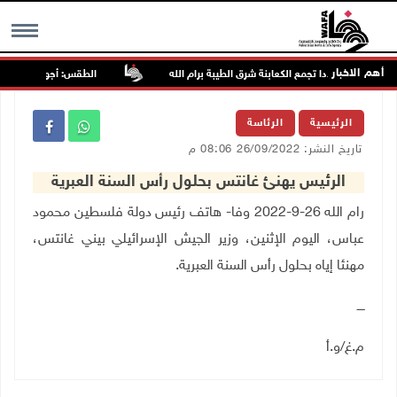
أهم الاخبار
اجمون مجددا تجمع الكعابنة شرق الطيبة برام الله
الطقس: أجواء صافية صيفي
MENU
الرئيسية
الرئاسة
تاريخ النشر: 26/09/2022 08:06 م
الرئيس يهنئ غانتس بحلول رأس السنة العبرية
رام الله 26-9-2022 وفا- هاتف رئيس دولة فلسطين محمود
عباس، اليوم الإثنين، وزير الجيش الإسرائيلي بيني غانتس،
مهنئا إياه بحلول رأس السنة العبرية
.
ــــ
م.غ/و.أ