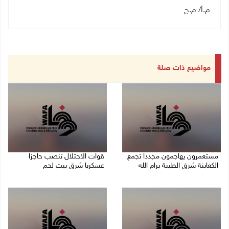
م.أ/ م.ج
مواضيع ذات صلة
مستعمرون يهاجمون مجددا تجمع
قوات الاحتلال تنصب حاجزا
الكعابنة شرق الطيبة برام الله
عسكريا شرق بيت لحم
07/08/2026 12:08 م
07/08/2026 09:06 ص