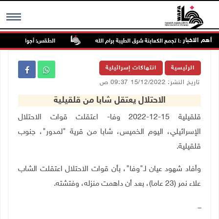
أهم الاخبار
جمون مجددا تجمع الكعابنة شرق الطيبة برام الله
الطقس: أجواء صافية صيفية
MENU
الرئيسية
انتهاكات إسرائيلية
تاريخ النشر: 15/12/2022 09:37 ص
الاحتلال يعتقل شابا من قلقيلية
قلقيلية 15-12-2022 وفا- اعتقلت قوات الاحتلال
الإسرائيلي، اليوم الخميس، شابا من قرية "لمدور"، جنوب
قلقيلية
.
وأفاد شهود عيان لـ"وفا"، بأن قوات الاحتلال اعتقلت الشاب
علاء نمر (23 عاما)، بعد أن داهمت منزله، وفتشته
.
ـــ