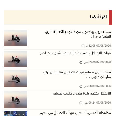
06/آب/2026 11:14 م
قوات الاحتلال تقتحم يعبد جنوب غرب جنين
اقرأ أيضا
06/آب/2026 10:49 م
48 إصابة منذ بدء عدوان الاحتلال على مخيم قلند ...
مستعمرون يهاجمون مجددا تجمع الكعابنة شرق
الطيبة برام ال
06/آب/2026 10:45 م
07/08/2026 12:08 م
الاحتلال يعتقل شابين من المغير
قوات الاحتلال تنصب حاجزا عسكريا شرق بيت لحم
06/آب/2026 10:27 م
07/08/2026 09:06 ص
وزير الداخلية يبحث مع مكافحة المخدرات الدولي ...
06/آب/2026 10:01 م
مستعمرون بحماية قوات الاحتلال يقتحمون برك
سليمان جنوب ب
رئيس بلدية الخليل يطلع وفدا أميركيا على تطورا ...
07/08/2026 08:39 ص
06/آب/2026 09:59 م
الاحتلال يقتحم بلدة طمون جنوب طوباس
07/08/2026 08:24 ص
06/آب/2026 09:17 م
محافظة القدس: انسحاب قوات الاحتلال من مخيم
إصابة مسن بجروح ورضوض إثر اعتداء جيش الاحتلال ...