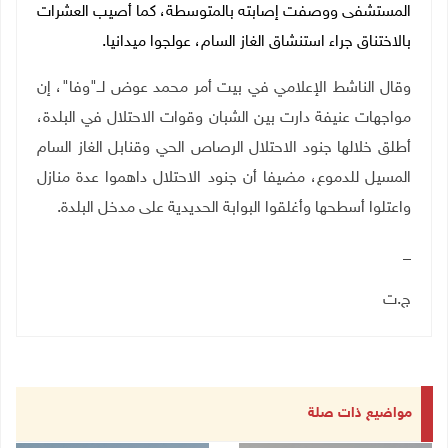
المستشفى ووصفت إصابته بالمتوسطة، كما أصيب العشرات
بالاختناق جراء استنشاق الغاز السام، عولجوا ميدانيا.
وقال الناشط الإعلامي في بيت أمر محمد عوض لــ"وفا"، إن
مواجهات عنيفة دارت بين الشبان وقوات الاحتلال في البلدة،
أطلق خلالها جنود الاحتلال الرصاص الحي وقنابل الغاز السام
المسيل للدموع، مضيفا أن
جنود الاحتلال داهموا عدة منازل
واعتلوا أسطحها وأغلقوا البوابة الحديدية على مدخل البلدة
.
_
ج.ت
مواضيع ذات صلة