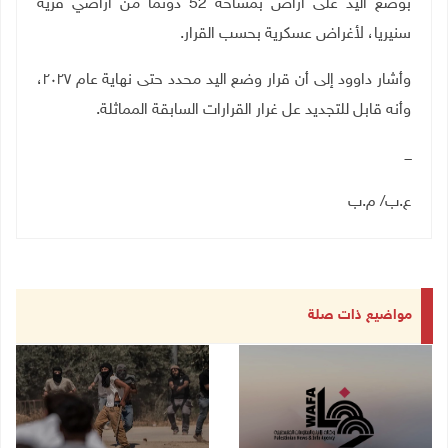
بوضع اليد على أراض بمساحة 52 دونما من أراضي قرية
سنيريا، لأغراض عسكرية بحسب القرار
.
وأشار داوود إلى أن قرار وضع اليد محدد حتى نهاية عام ٢٠٢٧،
وأنه قابل للتجديد عل غرار القرارات السابقة المماثلة
.
ـــ
ع.ب/ م.ب
مواضيع ذات صلة