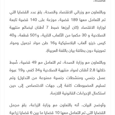
فاسدة،
وبالتعاون مع وزراتي الاقتصاد والصحة، بلغ عدد القضايا التي
تم التعامل معها 189 قضية، موزعة على 140 قضية تابعة
لوزارة الاقتصاد (كان أبرزها ضبط 7 أطنان لبضائع منتهية
الصلاحية و 30 مكعبا من الألعاب النارية، و501 قطعة، و40
كيس خرزو ألعاب البلاستيكية و16 طن مواد تجميل ومواد
تموينية دون بطاقة بيان باللغة العربية).
وبالتعاون مع وزارة الصحة، تم التعامل مع 49 قضية، ضُبط
خلالها 2.8 أطنان لمواد منتهية الصلاحية و34 كغم، و19 عبوة
عسل جنسي ومنشطات جنسية ممنوعة من التداول) وتم
تسليم المضبوطات كافة إلى جهات الاختصاص إلى حين
استكمال الإجراءات القانونية اللازمة.
وأوضح البيان، أنه بالتعاون مع وزارة الزراعة، بلغ مجمل
القضايا التي تم التعامل معها 10 قضايا
ما بين 6 قضايا زراعية