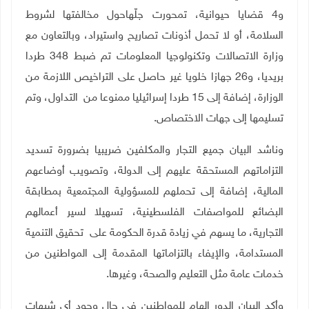
و4 قضايا حيوانية، تمحورت جلّهاحول مخالفتها لشروط
السلامة، أو لا تحمل أذونات تصاريح واستيراد، وبالتعاون مع
وزارة الاتصالات وتكنولوجيا المعلومات تم ضبط 348 طردا
بريديا، و26 جهازا خلويا غير حاصل على التراخيص اللازمة من
الوزارة، إضافة إلى 15 طردا إسرائيليا ممنوعا من التداول، وتم
تسليمها إلى جهات الاختصاص
.
وناشد البيان جميع التجار والمكلفين ضريبيا بضرورة تسديد
التزاماتهم المستحقة عليهم إلى الدولة، وتصويب أوضاعهم
المالية، إضافة إلى تحملهم للمسؤولية المجتمعية بمطابقة
البضائع للمواصفات الفلسطينية، تسهيلا لسير أعمالهم
التجارية، ما يسهم في زيادة قدرة الحكومة على تحقيق التنمية
المستدامة، والإيفاء بالتزاماتها المقدمة إلى المواطنين من
خدمات عامة مثل التعليم والصحة، وغيرها
.
وأكد البيان الدور الهام للمواطنين في حال وجود أي شبهات