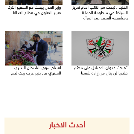
الخليلي تبحث مع النائب العام تعزيز
وزير العدل يبحث مع السفير التركي
الشراكة في منظومة الحماية
تعزيز التعاون في قطاع العدالة
ومناهضة العنف ضد المرأة
06/08/2026 02:37 م
06/08/2026 02:41 م
"فتح": عدوان الاحتلال على مخيّم
افتتاح سوق الباذنجان البتيري
قلنديا لن ينال من إرادة شعبنا
السنوي في بتير غرب بيت لحم
06/08/2026 02:28 م
06/08/2026 01:50 م
أحدث الاخبار