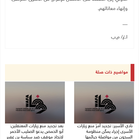
وإنهاء معاناتهم
.
__
ا.غ/ م.ب
مواضيع ذات صلة
نادي الأسير: تجديد أمرَ منع زيارات
بعد تجديد منع زيارات المعتقلين:
الأسرى إجراء يمكّن منظومة
أبو الحمص يدعو الصليب الأحمر
السجون من مواصلة جرائمها
لاتخاذ موقف ضد سياسة بن غفير