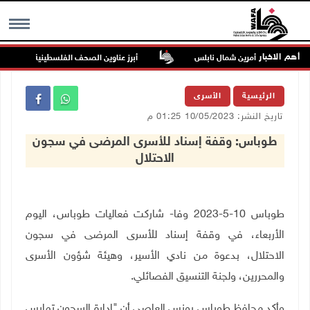
أهم الاخبار
اعيا من بيت أمرين شمال نابلس
أبرز عناوين الصحف الفلسطينية
MENU
الرئيسية
الأسرى
تاريخ النشر: 10/05/2023 01:25 م
طوباس: وقفة إسناد للأسرى المرضى في سجون
الاحتلال
طوباس 10-5-2023 وفا- شاركت فعاليات طوباس، اليوم
الأربعاء، في وقفة إسناد للأسرى المرضى في سجون
الاحتلال، بدعوة من نادي الأسير، وهيئة شؤون الأسرى
والمحررين، ولجنة التنسيق الفصائلي
.
وأكد محافظ طوباس يونس العاصي أن "إدارة السجون تمارس