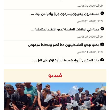
09/آب/2026 08:32 ص
مستعمرون إرهابيون يسرقون جرارا زراعيا من بيت ...
09/آب/2026 08:29 ص
حملة في الولايات المتحدة تدعو الأطباء لمقاطعة ...
09/آب/2026 08:27 ص
مصر: تهجير الفلسطينيين خط أحمر ومخطط مرفوض
09/آب/2026 08:11 ص
حالة الطقس: أجواء شديدة الحرارة تؤثر على البل ...
09/آب/2026 07:50 ص
فيديو
تواصل انتهاكات الاحتلال والمستعمرين: إصابات و ...
08/آب/2026 11:56 م
إصابات بالاختناق في مخيم الدهيشة والاحتلال يق ...
08/آب/2026 11:05 م
revious
Next
قوات الاحتلال تقتحم مدينة البيرة