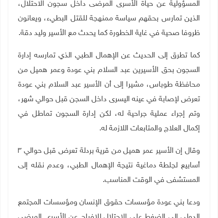
المسؤولية عن حياة الأسرى المرضى داخل سجون الاحتلال،
الذين تمارس بحقهم سياسة ممنهجة للقتل البطيء، ويعانون
ظروفا صحية في غاية الخطورة كما يحدث مع الأسير وليد دقة
.
كما تطرق إلى الحديث عن الإهمال الطبي الذي تمارسه إدارة
السجون بحق الأسيرين عبد السلام بني عودة وعمر هميل من
محافظة طوباس، مشيرا إلى أن الأسير عبد السلام بني عودة
تعرض لإصابة في عينه اليسرى داخل السجن قبل حوالي شهر،
وتم إجراء عملية جراحية له، لكن إدارة السجون تماطل في
إكمال العلاج والمتابعات اللازمة له
.
وقال إن الأسير عمر هميل من قرية بردلة تعرض قبل حوالي ٣
أسابيع لجلطة دماغية نتيجة الإهمال الطبي، وعدم نقله إلى
المستشفى في الوقت المناسب
.
ودعا بني عودة مؤسسات حقوق الإنسان ومؤسسات المجتمع
الدولي إلى الضغط على الاحتلال للإفراج عن الأسرى المرضى