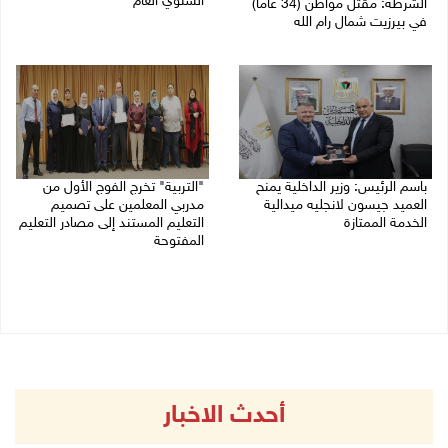
السنوي العام
الشرطة: مقتل مواطن (34 عاما)
في بيرزيت شمال رام الله
06/08/2026 07:46 ص
06/08/2026 09:35 ص
باسم الرئيس: وزير الداخلية يمنح
"التربية" تخرج الفوج الأول من
العميد جيسون لانجليه ميدالية
مدربي المعلمين على تصميم
الخدمة الممتازة
التعليم المستند إلى مصادر التعليم
المفتوحة
05/08/2026 07:50 م
05/08/2026 06:44 م
أحدث الاخبار