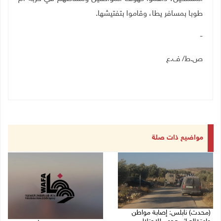
طوبا بمسافر يطا، وقاموا بتفتيشها
.
-
ص.ط/ ف.ع
مواضيع ذات صلة
(محدث) نابلس: إصابة مواطن