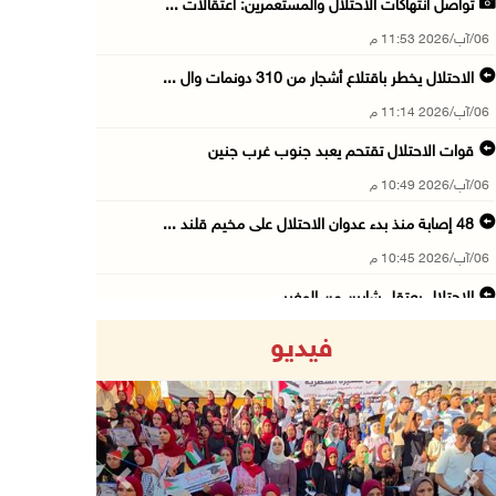
تواصل انتهاكات الاحتلال والمستعمرين: اعتقالات ...
06/آب/2026 11:53 م
الاحتلال يخطر باقتلاع أشجار من 310 دونمات وال ...
06/آب/2026 11:14 م
قوات الاحتلال تقتحم يعبد جنوب غرب جنين
06/آب/2026 10:49 م
48 إصابة منذ بدء عدوان الاحتلال على مخيم قلند ...
06/آب/2026 10:45 م
الاحتلال يعتقل شابين من المغير
06/آب/2026 10:27 م
فيديو
وزير الداخلية يبحث مع مكافحة المخدرات الدولي ...
06/آب/2026 10:01 م
رئيس بلدية الخليل يطلع وفدا أميركيا على تطورا ...
06/آب/2026 09:59 م
Previous
Next