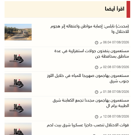
أمين عام الجامعة العربية يحذر من نهج إسرائيل ...
اقرأ أيضا
07/آب/2026 01:41 م
مستعمرون يهاجمون صهريجا للمياه في خلايل اللوز ...
(محدث) نابلس: إصابة مواطن واعتقاله إثر هجوم
للاحتلال وا
07/آب/2026 01:38 م
07/08/2026 06:04 م
مستعمرون يهاجمون مجددا تجمع الكعابنة شرق الطي ...
مستعمرون ينفذون جولات استفزازية في عدة
07/آب/2026 12:08 م
مناطق بمحافظة جن
أسعار النفط تواصل الصعود وسط مخاوف بشأن مستقب ...
07/08/2026 02:08 م
07/آب/2026 10:25 ص
مستعمرون يهاجمون صهريجا للمياه في خلايل اللوز
جنوب شرق
الذهب يتجه لأفضل أداء أسبوعي منذ كانون الثاني
07/آب/2026 10:12 ص
07/08/2026 01:38 م
مستعمرون يهاجمون مجددا تجمع الكعابنة شرق
قوات الاحتلال تنصب حاجزا عسكريا شرق بيت لحم
الطيبة برام ال
07/آب/2026 09:06 ص
07/08/2026 12:08 م
مستعمرون بحماية قوات الاحتلال يقتحمون برك سلي ...
قوات الاحتلال تنصب حاجزا عسكريا شرق بيت لحم
07/آب/2026 08:39 ص