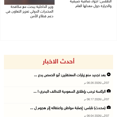
الطقس: أجواء صافية صيفية
والحرارة حول معدلها العام
وزير الداخلية يبحث مع مكافحة
المخدرات الدولي تعزيز التعاون في
07/08/2026 08:15 ص
دعم قطاع الأمن
06/08/2026 10:01 م
أحدث الاخبار
بعد تجديد منع زيارات المعتقلين: أبو الحمص يدع ...
07/آب/2026 06:26 م
الرئاسة ترحب بإطلاق السعودية التحالف البحري ا ...
07/آب/2026 06:17 م
(محدث) نابلس: إصابة مواطن واعتقاله إثر هجوم ل ...
07/آب/2026 06:04 م