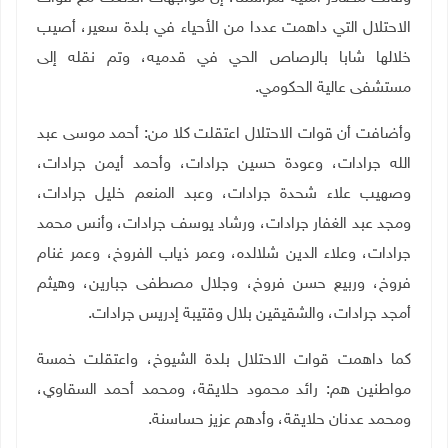
الاحتلال التي داهمت عددا من الأحياء في بلدة سعير، أصيب
خلالها شابا بالرصاص الحي في قدميه، وتم نقله إلى
مستشفى عالية الحكومي.
وأضافت أن قوات الاحتلال اعتقلت كلا من: أحمد موسى عبد
الله جرادات، وعودة حسين جرادات، وأحمد أيمن جرادات،
وصهيب علاء شحدة جرادات، وعبد المنعم خليل جرادات،
ومجد عبد الغفار جرادات، ورشاد يوسف جرادات، وأنس محمد
جرادات، وعلاء الدين شلالده، وعمر ذياب الفروخ، وعمر غنام
فروخ، وربيع حسن فروخ، وجلال مصطفى جبارين، وهيثم
أمجد جرادات، والشقيقين بلال وقتيبة إدريس جرادات
.
كما داهمت قوات الاحتلال بلدة الشيوخ، واعتقلت خمسة
مواطنين هم: رائد محمود حلايقة، ومحمد أحمد السقاوي،
ومحمد عدنان حلايقة، وأدهم عزيز حساسنة.