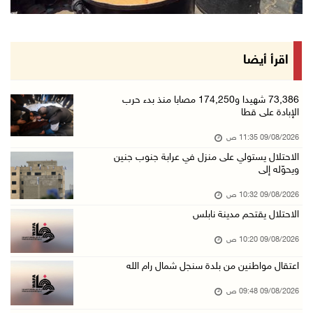
قوات الاحتلال تنصب حاجزا عسكريا عند مدخل قرية ...
09/آب/2026 09:43 ص
إجلاء آلاف السكان مع اتساع حرائق الغابات غرب ...
اقرأ أيضا
09/آب/2026 09:41 ص
جيش الاحتلال يواصل نسف المنازل واستهداف خيام ...
73,386 شهيدا و174,250 مصابا منذ بدء حرب
الإبادة على قطا
09/آب/2026 09:29 ص
09/08/2026 11:35 ص
الاحتلال يطلق النار على راعي أغنام في إذنا وي ...
الاحتلال يستولي على منزل في عرابة جنوب جنين
09/آب/2026 09:18 ص
ويحوّله إلى
الملتقى الثاني لـ"شعراء من أجل فلسطين" في الأ ...
09/08/2026 10:32 ص
09/آب/2026 09:13 ص
الاحتلال يقتحم مدينة نابلس
مستعمرون إرهابيون يحرقون مسكنا بمسافر يطا جنو ...
09/08/2026 10:20 ص
09/آب/2026 08:49 ص
اعتقال مواطنين من بلدة سنجل شمال رام الله
أسعار العملات مقابل الشيقل
09/08/2026 09:48 ص
09/آب/2026 08:44 ص