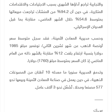
والتجارية تراجع أداؤها الشهري بسبب الاجتياحات والاقتحامات
المتكررة، في حين أن 94.2% من المنشآت تراجعت مبيعاتها
بمتوسط 54.6% خلال الشهر الماضي، مقارنة بما قبل
العدوان الإسرائيلي
.
وحسب مديرية المعادن الثمينة، فقد سجل متوسط سعر
أونصة الذهب عن شهر تشرين الثاني/ نوفمبر مبلغ 1985
دولارا بنسبة ارتفاع بلغت 12% مقارنة بالشهر ذاته من العام
الماضي إذ كان السعر بمتوسط مبلغ (1760) دولارا
.
وتدمغ المديرية سنويا ما معدله 10 أطنان من المصوغات
الذهبية، في حين يعمل في صناعة المعادن الثمينة وبيعها نحو
577 مصنعا ومحلا، تُشغّل نحو 3 آلاف عامل
.
ــــــــــــــــ
س.ك