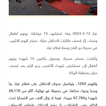
غزة 12-2-2024 وفا- استشهد 15 مواطنا، بينهم أطفال
ونساء، إثر قصف طائرات الاحتلال منزلا، صباح اليوم الاثنين،
في مدينة دير البلح وسط قطاع غزة.
وأفادت مصادر صحية، بوصول جثامين 15 شهيدا بينهم
أطفال إلى مستشفى شهداء الأقصى بدير البلح بعد قصف
منزل بمنطقة البركة
.
ولليوم الـ129، يتواصل عدوان الاحتلال على قطاع غزة، برا
وبحرا وجوا، مخلفا، في حصيلة غير نهائية، أكثر من 28,176
شهيدا و67,784 جريحا، فيما لا يزال آلاف من الضحايا تحت
الركام وفي الطرقات، إذ يمنع الاحتلال طواقم الإسعاف