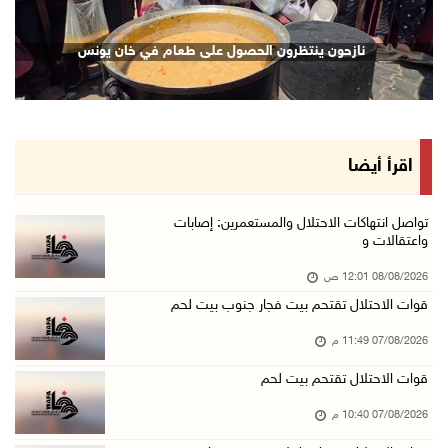
نادي الأسير: تجديد أمرَ منع زيارات الأسرى إجر ...
نازحون ينتظرون الحصول على طعام في خان يونس
07/آب/2026 08:24 م
مستعمرون يهاجمون قرية أبو نجيم ويصيبون مواطني ...
07/آب/2026 08:08 م
مستعمرون يهاجمون مساكن المواطنين في خربة الحم ...
اقرأ أيضا
07/آب/2026 07:09 م
بعد تجديد منع زيارات المعتقلين: أبو الحمص يدع ...
تواصل انتهاكات الاحتلال والمستعمرين: إصابات
واعتقالات و
07/آب/2026 06:26 م
08/08/2026 12:01 ص
الرئاسة ترحب بإطلاق السعودية التحالف البحري ا ...
قوات الاحتلال تقتحم بيت فجار جنوب بيت لحم
07/آب/2026 06:17 م
07/08/2026 11:49 م
(محدث) نابلس: إصابة مواطن واعتقاله إثر هجوم ل ...
07/آب/2026 06:04 م
قوات الاحتلال تقتحم بيت لحم
الرئاسة ترحب باتفاقية مكة للدفاع المشترك بين ...
07/08/2026 10:40 م
07/آب/2026 05:25 م