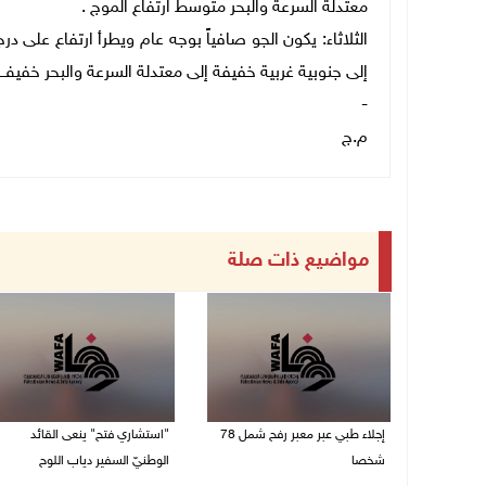
معتدلة السرعة والبحر متوسط ارتفاع الموج .
الثلاثاء: يكون الجو صافياً بوجه عام ويطرأ ارتفاع على د
إلى جنوبية غربية خفيفة إلى معتدلة السرعة والبحر خفيف 
-
م.ج
مواضيع ذات صلة
إجلاء طبي عبر معبر رفح شمل 78
"استشاري فتح" ينعى القائد
شخصا
الوطنيّ السفير دياب اللوح