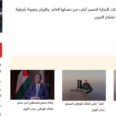
رجات الحرارة لتصبح أعلى من معدلها العام، والرياح جنوبية شرقية
ارتفاع الموج.
ا
ا
26
م
ا
وفاة سفير فلسطين لدى مصر
"فتح" تنعي القائد الوطنيّ السفير
26
القائد الوطني دياب اللوح
دياب اللوح
م