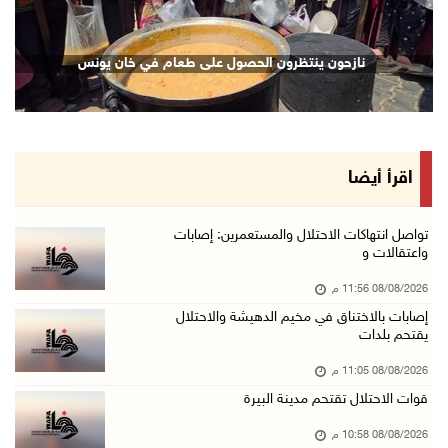
08/آب/2026 09:11 م
الاحتلال يقتحم كوبر شمال رام الله
نازحون ينتظرون الحصول على طعام في خان يونس
08/آب/2026 08:27 م
إصابات بالاختناق خلال مواجهات مع الاحتلال في ...
08/آب/2026 08:23 م
الاحتلال ينصب حواجز طيارة في محيط مخيم طولكرم ...
اقرأ أيضا
08/آب/2026 07:56 م
مستعمرون يهاجمون قرية أبو فلاح
تواصل انتهاكات الاحتلال والمستعمرين: إصابات
واعتقالات و
08/آب/2026 07:07 م
08/08/2026 11:56 م
مستعمرون يقتحمون بلدة بيت عور التحتا وقرية جل ...
إصابات بالاختناق في مخيم الدهيشة والاحتلال
08/آب/2026 06:39 م
يقتحم بلدات
فلسطين تدين الهجوم على ناقلة إماراتية في مضيق ...
08/08/2026 11:05 م
08/آب/2026 06:25 م
قوات الاحتلال تقتحم مدينة البيرة
شعراء غزة يوثقون النزوح والفقد بقصائد من الخي ...
08/08/2026 10:58 م