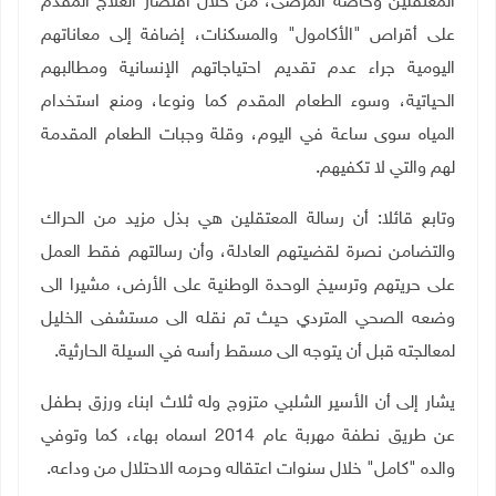
المعتقلين وخاصة المرضى، من خلال اقتصار العلاج المقدم
على أقراص "الأكامول" والمسكنات، إضافة إلى معاناتهم
اليومية جراء عدم تقديم احتياجاتهم الإنسانية ومطالبهم
الحياتية، وسوء الطعام المقدم كما ونوعا، ومنع استخدام
المياه سوى ساعة في اليوم، وقلة وجبات الطعام المقدمة
لهم والتي لا تكفيهم
.
وتابع قائلا: أن رسالة المعتقلين هي بذل مزيد من الحراك
والتضامن نصرة لقضيتهم العادلة، وأن رسالتهم فقط العمل
على حريتهم وترسيخ الوحدة الوطنية على الأرض، مشيرا الى
وضعه الصحي المتردي حيث تم نقله الى مستشفى الخليل
لمعالجته قبل أن يتوجه الى مسقط رأسه في السيلة الحارثية
.
يشار إلى أن الأسير الشلبي متزوج وله ثلاث ابناء ورزق بطفل
عن طريق نطفة مهربة عام 2014 اسماه بهاء، كما وتوفي
والده "كامل" خلال سنوات اعتقاله وحرمه الاحتلال من وداعه
.