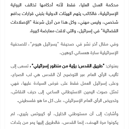
محكمة العدل العليا، فقط لأنه أحكامها تخالف الرواية
الإسرائيلية، فالكاتب يتهم الهيئات الدولية بتبني قرارات بدافع
شخصي، وليس مهني، وكل هذا من أجل شرعنة "الإصلاحات
القضائية" في إسرائيل، والتي لاقت معارضة كبيرة.
وفي مقال آخر نشر في صحيفة "يسرائيل هيوم"، للصحفية
الإسرائيلية سارة هعساني كوهين،
بعنوان:
"طريق القدس: رؤية من منظور إسرائيلي"،
تسعى إلى
تأليب الرأي العام عبر التوضيح أنّ القدس هي لب الصراع،
وعلى إسرائيل العمل فقط على فرض السيادة عليها، فهي
تمثل صوت اليمين الاستيطاني الساعي إلى حرف النقاش،
وتحريض الرأي العام الإسرائيلي، على كل ما هو فلسطيني.
وأشارت إلى أن مستوطني الخليل، أو كيبوتس بئيري، لم
يكونوا مرة الهدف، إنما القدس، فالطريق إليها يمر من بلدات