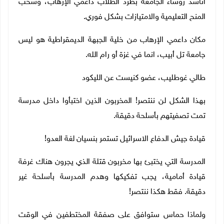
أناشد رؤساء الجامعة بطرد الطلاب داعمي الإرهاب، وسحب
المنح التعليمية والامتيازات بشكل فوري
.
مكان داعمي الإرهاب من خلية الجبهة الديمقراطية هو ليس
جامعة تل أبيب، انما في غزة أو رام الله
.
طالي غوطليب، عضو كنيست عن الليكود
بهذا الشكل لن ننتصر! المخربون الذين اختبأوا داخل مدرسة
تمت تصفيتهم بأسلحة دقيقة
.
قيادة جيش الدفاع الاسرائيل تستمر بنسيان لغة العدو
!
المدرسة التي يختبئ بها مخربون قتلة الذي يجرون هناك غرفة
قيادة أمامية، يجب تفكيكها وهدم المدرسة بأسلحة غير
دقيقة. فقط هكذا ننتصر
!
ولماذا حماس ستوافق على صفقة المختطفين في الوقت