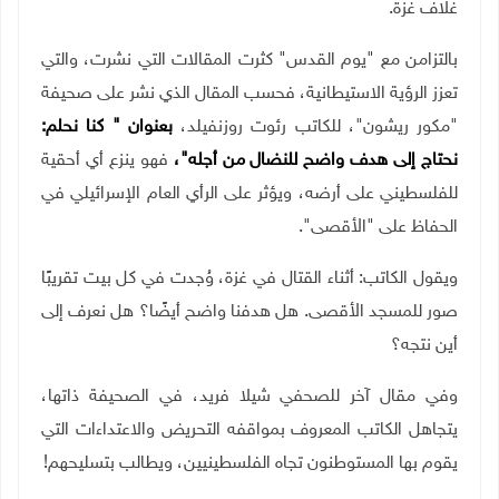
غلاف غزة.
بالتزامن مع "يوم القدس" كثرت المقالات التي نشرت، والتي
تعزز الرؤية الاستيطانية، فحسب المقال الذي نشر على صحيفة
"مكور ريشون"، للكاتب رئوت روزنفيلد،
بعنوان " كنا نحلم:
نحتاج إلى هدف واضح للنضال من أجله"،
فهو ينزع أي أحقية
للفلسطيني على أرضه، ويؤثر على الرأي العام الإسرائيلي في
الحفاظ على "الأقصى".
ويقول الكاتب: أثناء القتال في غزة، وُجدت في كل بيت تقريبًا
صور للمسجد الأقصى. هل هدفنا
واضح أيضًا؟ هل نعرف إلى
أين نتجه؟
وفي مقال آخر للصحفي شيلا فريد، في الصحيفة ذاتها،
يتجاهل الكاتب المعروف بمواقفه التحريض والاعتداءات التي
يقوم بها المستوطنون تجاه الفلسطينيين، ويطالب بتسليحهم!