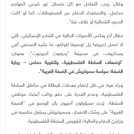
وقال: يجب التعامل مع كل متسلل غير شرعي كمهاجم
محتمل، والاستعداد للدفاع عن المستوطنات، كما لو كانت
الحدود الشمالية أو غلاف غزة".
مقال آخر يعكس الأصوات الحالية في الشارع الإسرائيلي، التي
لا تحمل تحريضا بل توصيفا للواقع، ما نشره الصحفي
آفي
يسخاروف، في صحيفة "يديعوت أحرونوت"، بعنوان:
"
لإضعاف السلطة الفلسطينية، ولتقوية حماس – رواية
الضفة: سياسة سموتريش في الضفة الغربية".
وجاء فيه: في ظل ارتفاع معدلات البطالة في مناطق السلطة
الفلسطينية، وعدم القدرة على دفع رواتب أعضاء موظفي
السلطة، يُحذر مسؤولون أمنيون بأن الوضع في "الضفة
الغربية" على وشك الانفجار، وسموتريتش يستغل مناصبه في
وزارتيّ الدفاع والمالية؛ لتقويض السلطة الفلسطينية.