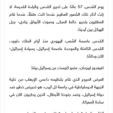
يوم القدس. 57 عامًا على تحرير القدس والبلدة القديمة. لا
زلت أذكر ذلك الشعور العظيم عندما كنت طفلاً. عندما قام
المظليون بتحرير حائط المبكى وصوت الأبواق ينادي- جبل
الهيكل بين أيدينا
.
القدس عاصمة الشعب اليهودي منذ أيام الملك داوود،
القدس الكاملة والموحدة عاصمة إسرائيل، بسيادة إسرائيل-
الآن ودائمًا
.
افيغدور ليبرمان، عضو كنيست عن يسرائيل بيتنا
العرض المروع الذي قام بتنظيمه داعمي الإرهاب من خلية
الجبهة الديمقراطية في جامعة تل أبيب، هو تحريض خطير ضد
دولة إسرائيل، وضد جنودنا الأبطال، الذين يحاربون الآن في
ساحة المعركة
.