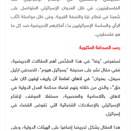
الفلسطينيين، في ظل العدوان الإسرائيلي المتواصل على
شعبنا في قطاع غزة والضفة الغربية، وفي ظل مواصلة كتّاب
الرأي والساسة الإسرائيليين بث أفكارهم التحريضية ضد كل ما
هو فلسطيني.
رصد الصحافة المكتوبة
ت
ستعرض "وفا" في هذا الملخّص أهم المقالات التحريضية،
ففي مقال نشر على صحيفة "يسرائيل هيوم"، للصحفي ارئيل
سيغل، بعنوان"
في
لاهاي
تعلمنا
أن
ياريف
ليفين
كان
على
حق"،
والذي من خلاله يتهم قضاة محكمة العدل الدولية في
لاهاي باللاسامية والعنصرية، مستغلا الموقف لإقناع
الإسرائيلي بالإصلاحات القضائية التي تقوض القضاء في
إسرائيل.
هذا المقال يشكل تحريضا إضافيا على الهيئات الدولية، وعلى