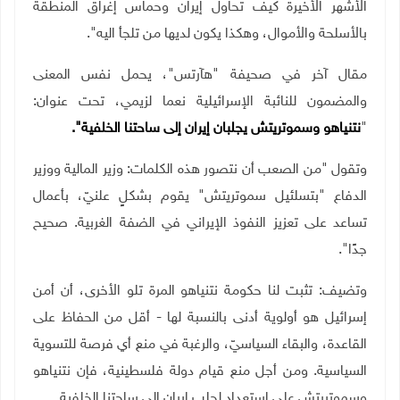
الأشهر الأخيرة كيف تحاول إيران وحماس إغراق المنطقة
بالأسلحة والأموال، وهكذا يكون لديها من تلجأ اليه".
مقال آخر في صحيفة "هآرتس"، يحمل نفس المعنى
والمضمون للنائبة الإسرائيلية نعما لزيمي، تحت عنوان:
"
نتنياهو وسموتريتش يجلبان إيران إلى ساحتنا الخلفية".
وتقول "من الصعب أن نتصور هذه الكلمات: وزير المالية ووزير
الدفاع "بتسلئيل سموتريتش" يقوم بشكلٍ علنيّ، بأعمال
تساعد على تعزيز النفوذ الإيراني في الضفة الغربية. صحيح
جدًا".
وتضيف: تثبت لنا حكومة نتنياهو المرة تلو الأخرى، أن أمن
إسرائيل هو أولوية أدنى بالنسبة لها - أقل من الحفاظ على
القاعدة، والبقاء السياسيّ، والرغبة في منع أي فرصة للتسوية
السياسية. ومن أجل منع قيام دولة فلسطينية، فإن نتنياهو
وسموتريتش على استعداد لجلب إيران إلى ساحتنا الخلفية.