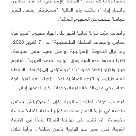
ويتساءل: ما هو البديل؟ الاحتلال الإسرائيلي، أم تعزيز حماس،
وأنصار إيران"، مكتب وزير المالية: "سموترتش يسعى لتعزيز
سياسة تختلف عن المفهوم السائد".
وأضاف: مرّت قرابة ثمانية أشهر على انهيار مفهوم "تعزيز قوة
حماس وإضعاف السلطة الفلسطينية" في 7 أكتوبر 2023،
وما تزال الحكومة الإسرائيلية تواصل تنفيذ نفس السياسة،
لكنها تنفذها هذه المرة وفق "رواية الضفة الغربية"، فتقوم
مرارا وتكرارا باتخاذ خطوات أدت وستؤدي إلى إضعاف السلطة
الفلسطينية، والنتيجة المباشرة لهذا الإجراء، هو تعزيز قوة
حماس في مدن الضفة الغربية، وجهات أخرى تدعمها إيران.
فبحسب جهات أمنيّة إسرائيلية، فإن "سموتريتش يستغل
منصبه في وزارة الدفاع ومنصبه كوزير للمالية، لقيادة سياسة
مقصودة، قد نشهد في نهايتها انفجارًا عنيفًا في الضفة
الغربية. نحن نسير نحو الهاوية بأعين مغلقة... ورأينا خلال