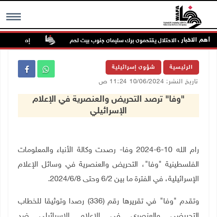
أهم الاخبار
ية قوات الاحتلال يقتحمون برك سليمان جنوب بيت لحم
إصابة مسن بجروح ور
MENU
الرئيسية
شؤون إسرائيلية
تاريخ النشر: 10/06/2024 11:24 ص
"وفا" ترصد التحريض والعنصرية في الإعلام
الإسرائيلي
رام الله 10-6-2024 وفا- رصدت وكالة الأنباء والمعلومات
الفلسطينية "وفا"، التحريض والعنصرية في وسائل الإعلام
الإسرائيلية، في الفترة ما بين
2
/
6
وحتى
8
/
6
/2024.
وتقدم "وفا" في تقريرها رقم (36
3
) رصدا وتوثيقا للخطاب
التحريضي والعنصري في الإعلام الإسرائيلي ضد