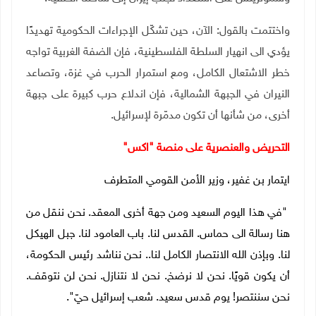
واختتمت بالقول: الآن، حين تشكّل الإجراءات الحكومية تهديدًا
يؤدي الى انهيار السلطة الفلسطينية، فإن الضفة الغربية تواجه
خطر الاشتعال الكامل، ومع استمرار الحرب في غزة، وتصاعد
النيران في الجبهة الشمالية، فإن اندلاع حرب كبيرة على جبهة
أخرى، من شأنها أن تكون مدمّرة لإسرائيل.
التحريض والعنصرية
على منصة "اكس"
ايتمار بن غفير، وزير الأمن القومي المتطرف
"في هذا اليوم السعيد ومن جهة أخرى المعقد. نحن ننقل من
هنا رسالة الى حماس. القدس لنا. باب العامود لنا. جبل الهيكل
لنا. وبإذن الله الانتصار الكامل لنا.. نحن نناشد رئيس الحكومة،
أن يكون قويًا. نحن لا نرضخ. نحن لا نتنازل. نحن لن نتوقف.
نحن سننتصر! يوم قدس سعيد
.
شعب إسرائيل حيّ"
.