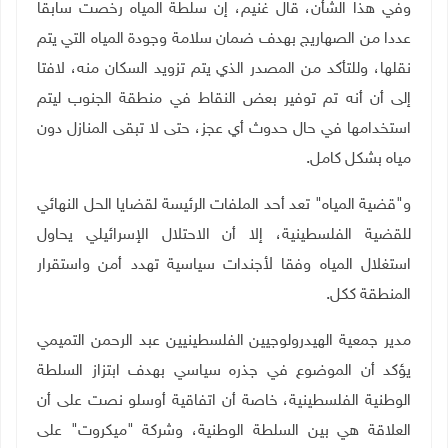
وفي هذا الشأن، قال غنيم، إن سلطة المياه رخصت سابقا
عددا من الصهاريج بهدف ضمان سلامة وجودة المياه التي يتم
نقلها، وللتأكد من المصدر الذي يتم تزويد السكان منه، لافتا
إلى أن أنه تم توفير بعض النقاط في منطقة الجنوب ليتم
استخدامها في حال حدوث أي عجز، حتى لا تبقى المنازل دون
مياه بشكل كامل.
و"قضية المياه" تعد أحد الملفات الرئيسة لقضايا الحل النهائي
للقضية الفلسطينية، إلا أن الاحتلال الإسرائيلي يحاول
استغلال المياه وفقا لأجندات سياسية تهدد أمن واستقرار
المنطقة ككل.
مدير جمعية الهيدرولوجيين الفلسطينيين عبد الرحمن التميمي
يؤكد أن الموضوع في جذره سياسي بهدف ابتزاز السلطة
الوطنية الفلسطينية، خاصة أن اتفاقية أوسلو نصت على أن
العلاقة هي بين السلطة الوطنية، وشركة "ميكروت" على