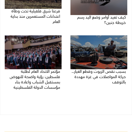
فرعتا شرق قلقيلية تحت وطأة
اعتداءات المستعمرين منذ بداية
كيف تعيد أوامر وضع اليد رسم
العام
خريطة جنين؟
03/08/2026 09:16 ص
03/08/2026 02:38 م
بسبب نقص الزيوت وقطع الغيار..
مؤتمر الاتحاد العام لطلبة
حركة المواصلات في غزة مهددة
فلسطين: رؤية واضحة للنهوض
بالتوقف
بمستقبل الشباب واعادة بناء
مؤسسات الدولة الفلسطينية
01/08/2026 12:39 م
30/07/2026 02:26 م