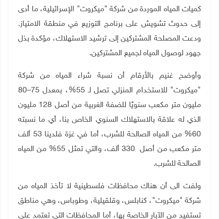
كميات المياه الموردة من شركة "ميكروت" الإسرائيلية، ما أدى
إلى حدوث تشويش على برنامج التوزيع في منطقة الامتياز.
ودعت المصلحة المشتركين إلى ترشيد الاستهلاك، مؤكدة بذل
جهود لوصول المياه لجميع المشتركين.
وأوضح غنيم بالأرقام أن نسبة شراء المياه من شركة
"ميكروت" للاستخدام المنزلي تصل لـ 55%، بمعدل 75–80
مليون متر مكعب سنويًا للضفة الغربية من أصل 128 مليون
الذي له علاقة بالاستهلاك السنوي الخاص بنا، أي ما نسبته
60% من المياه الصالحة للشرب، أما في غزة فلدينا 53 ألف
متر مكعب من أصل 330 ألف، والتي تمثل 55% من المياه
الصالحة للشرب.
ولفت الى أن هناك محافظات فلسطينية لا تأخذ المياه من
شركة "ميكروت"، كنابلس، وقلقيلية، وطوباس، وهي مناطق
تستفيد من الآبار الخاصة بها، أما المحافظات التي تعتمد على