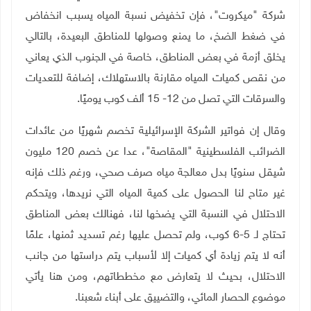
شركة "ميكروت"، فإن تخفيض نسبة المياه يسبب انخفاض
في ضغط الضخ، ما يمنع وصولها للمناطق البعيدة، بالتالي
يخلق أزمة في بعض المناطق، خاصة في الجنوب الذي يعاني
من نقص كميات المياه مقارنة بالاستهلاك، إضافة للتعديات
والسرقات التي تصل من 12- 15 ألف كوب يوميًا.
وقال إن فواتير الشركة الإسرائيلية تخصم شهريًا من عائدات
الضرائب الفلسطينية "المقاصة"، عدا عن خصم 120 مليون
شيقل سنويًا بدل معالجة مياه صرف صحي، ورغم ذلك فإنه
غير متاح لنا الحصول على كمية المياه التي نريدها، ويتحكم
الاحتلال في النسبة التي يضخها لنا، فهنالك بعض المناطق
تحتاج لـ 5-6 كوب، ولم تحصل عليها رغم تسديد ثمنها، علمًا
أنه لا يتم زيادة أي كميات إلا لأسباب يتم دراستها من جانب
الاحتلال، بحيث لا يتعارض مع مخططاتهم، ومن هنا يأتي
موضوع الحصار المائي، والتضييق على أبناء شعبنا.