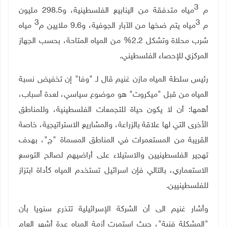
3
م
مياه متدفقة من الينابيع الفلسطينية، و298.5 مليون
3
3
م
مياه يتم ضخها من الآبار الجوفية، و9.6 ملايين م
مياه
شرب محلاة وتشكل 2.2% من المياه المتاحة، بحسب الجهاز
المركزي للإحصاء الفلسطيني.
رئيس سلطة المياه مازن غنيم قال لـ "وفا" إن تخفيض نسبة
المياه من قبل "ميكروت" هو موضوع سياسي، لعدة أسباب،
أهمها: أن لا يكون حياة للتجمعات الفلسطينية، وللمناطق
الأخرى التي لها علاقة بالزراعة، والمشاريع الاستراتيجية، خاصة
القريبة من المستعمرات في المناطق المسماة "ج"، بهدف
تهجير الفلسطينيين والاستيلاء على أراضيهم لصالح التوسع
الاستعماري، بالتالي فإن اسرائيل تستخدم المياه كأداة ابتزاز
للفلسطينيين.
وأشار غنيم الى أن الشركة الإسرائيلية تتذرع سنويا بأن
"المشكلة فنية"، حيث استمرت أزمة المياه عدة أشهر العام