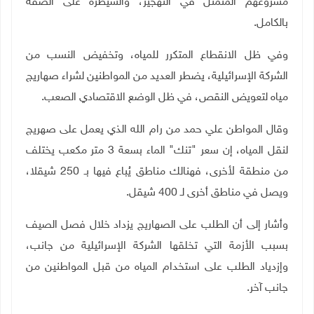
مشروعهم المتمثل في التهجير، والسيطرة على الضفة
بالكامل.
وفي ظل الانقطاع المتكرر للمياه، وتخفيض النسب من
الشركة الإسرائيلية، يضطر العديد من المواطنين لشراء صهاريج
مياه لتعويض النقص، في ظل الوضع الاقتصادي الصعب.
وقال المواطن علي حمد من رام الله الذي يعمل على صهريج
لنقل المياه، إن سعر "تنك" الماء بسعة 3 متر مكعب يختلف
من منطقة لأخرى، فهنالك مناطق يُباع فيها بـ 250 شيقلا،
ويصل في مناطق أخرى لـ 400 شيقل.
وأشار إلى أن الطلب على الصهاريج يزداد خلال فصل الصيف
بسبب الأزمة التي تخلقها الشركة الإسرائيلية من جانب،
وإزدياد الطلب على استخدام المياه من قبل المواطنين من
جانب آخر.