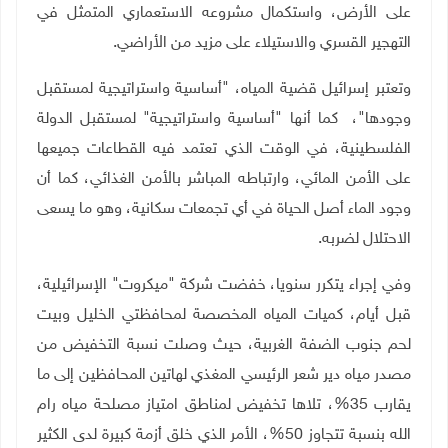
على الأرض، واستكمال مشروعه الاستعماري المتمثل في
التهجير القسري والاستيلاء على مزيد من الأراضي.
وتعتبر إسرائيل قضية المياه، "أساسية واستراتيجية لمستقبل
وجودها"، كما أنها "أساسية واستراتيجية" لمستقبل الدولة
الفلسطينية، في الوقت الذي تعتمد فيه القطاعات جميعها
على الأمن المائي، وارتباطه المباشر بالأمن الغذائي، كما أن
وجود الماء أصل الحياة في أي تجمعات سكانية، وهو ما يسعى
الاحتلال لضربه.
وفي إجراء يتكرر سنويا، خفضت شركة "ميكروت" الإسرائيلية،
قبل أيام، كميات المياه المخصصة لمحافظتي الخليل وبيت
لحم جنوب الضفة الغربية، حيث وصلت نسبة التخفيض من
مصدر مياه دير شعر الرئيسي المغذي لهاتين المحافظين إلى ما
يقارب 35
%
، تلاها تخفيض لمناطق امتياز مصلحة مياه رام
الله بنسبة تتجاوز 50%، الأمر الذي خلق أزمة كبيرة لدى الكثير