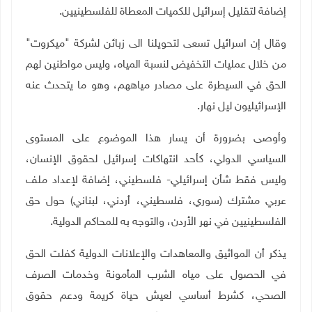
إضافة لتقليل إسرائيل للكميات المعطاة للفلسطينيين
.
وقال إن اسرائيل تسعى لتحويلنا الى زبائن لشركة "ميكروت"
من خلال عمليات التخفيض لنسبة المياه، وليس مواطنين لهم
الحق في السيطرة على مصادر مياههم، وهو ما يتحدث عنه
الإسرائيليون ليل نهار
.
وأوصى بضرورة أن يسار هذا الموضوع على المستوى
السياسي الدولي، كأحد انتهاكات إسرائيل لحقوق الإنسان،
وليس فقط شأن إسرائيلي- فلسطيني، إضافة لإعداد ملف
عربي مشترك (سوري، فلسطيني، أردني، لبناني) حول حق
الفلسطينيين في نهر الأردن، والتوجه به للمحاكم الدولية.
يذكر أن المواثيق والمعاهدات والإعلانات الدولية كفلت الحق
في الحصول على مياه الشرب المأمونة وخدمات الصرف
الصحي، كشرط أساسي لعيش حياة كريمة ودعم حقوق