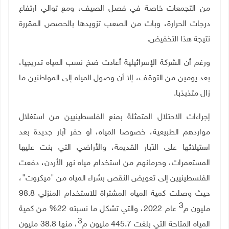
من التجمعات خاصة في فصل الصيف، ومع توالي ارتفاع
درجات الحرارة، وبات من الصعب تزويدها بالحصص المقررة
نتيجة هذا التخفيض.
ورغم أن الشركة الإسرائيلية أعادت ضخ نسب المياه تدريجيا،
بعد يومين من التوقف، إلا أن وصول المياه إلى المواطنين ما
زال متذبذبا.
إجراءات الاحتلال المتمثلة بمنع الفلسطينيين من استغلال
مواردهم الطبيعية، خصوصا المياه،
أو حفر آبار جديدة بعد
استيلائها على الآبار القديمة، والأراضي التي بنت عليها
المستعمرات، وحرمانهم من استخدام مياه نهر الأردن، دفعت
الفلسطينيين إلى تعويض النقص بشراء المياه من "ميكروت"،
حيث وصلت كمية المياه المشتراة للاستخدام المنزلي 98.8
3
مليون م
عام 2022، والتي تشكل ما نسبته 22% من كمية
3
المياه المتاحة التي بلغت 445.7 مليون م
، منها 38.8 مليون